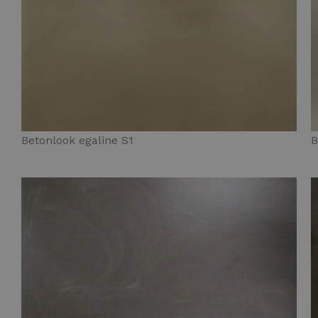
Betonlook egaline S1
B