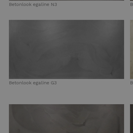
Betonlook egaline N3
B
Betonlook egaline G3
B