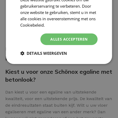
gebruikerservaring te verbeteren. Door
onze website te gebruiken, stemt u in met
alle cookies in overeenstemming met ons
Cookiebeleid.
Lees verder
ALLES ACCEPTEREN
Uw vloer afwerken met Betonlook
DETAILS WEERGEVEN
Egaline? Diverse voor- en nadelen:
Kiest u voor onze Schönox egaline met
betonlook?
Dan kiest u voor een egaline van uitstekende
kwaliteit, voor een uitstekende prijs. De kwaliteit van
de eindresultaten staat buiten kijf. Wilt u uw vloer
egaliseren met egaline van een ander merk? Dan