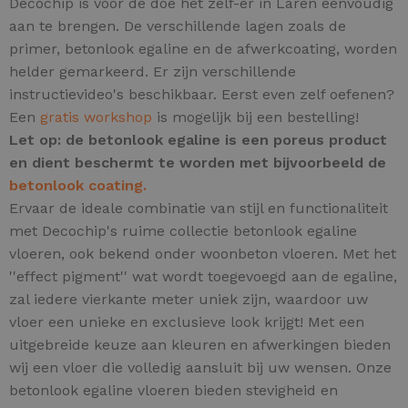
Decochip is voor de doe het zelf-er in Laren eenvoudig
aan te brengen. De verschillende lagen zoals de
primer, betonlook egaline en de afwerkcoating, worden
helder gemarkeerd. Er zijn verschillende
instructievideo's beschikbaar. Eerst even zelf oefenen?
Een
gratis workshop
is mogelijk bij een bestelling!
Let op: de betonlook egaline is een poreus product
en dient beschermt te worden met bijvoorbeeld de
betonlook coating.
Ervaar de ideale combinatie van stijl en functionaliteit
met Decochip's ruime collectie betonlook egaline
vloeren, ook bekend onder woonbeton vloeren.
Met het
''effect pigment'' wat wordt toegevoegd aan de egaline,
zal iedere vierkante meter uniek zijn,
waardoor uw
vloer een unieke en exclusieve look krijgt! Met een
uitgebreide keuze aan kleuren en afwerkingen bieden
wij een vloer die volledig aansluit bij uw wensen. Onze
betonlook egaline vloeren bieden stevigheid en