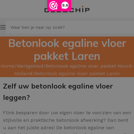
9,6
Betonlook egaline vloer
pakket Laren
Home
Werkgebied
Betonlook egaline vloer pakket Noord-
Holland
Betonlook egaline vloer pakket Laren
Zelf uw betonlook egaline vloer
leggen?
Flink besparen door uw
eigen vloer te voorzien van een
stijlvolle en praktische betonlook afwerking? Dan bent
u aan het juiste adres! De betonlook egaline van