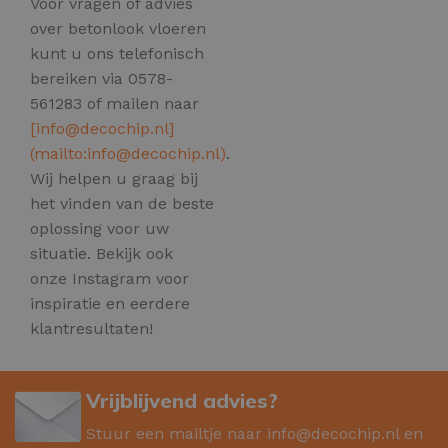
Voor vragen of advies
over betonlook vloeren
kunt u ons telefonisch
bereiken via 0578-
561283 of mailen naar
[
info@decochip.nl
]
(mailto:
info@decochip.nl
)
.
Wij helpen u graag bij
het vinden van de beste
oplossing voor uw
situatie. Bekijk ook
onze Instagram voor
inspiratie en eerdere
klantresultaten!
Vrijblijvend advies?
Stuur een mailtje naar
info@decochip.nl
en