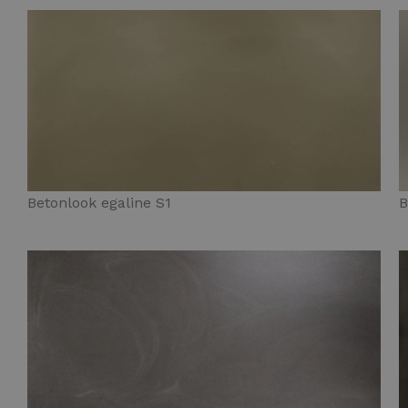
Betonlook egaline S1
B