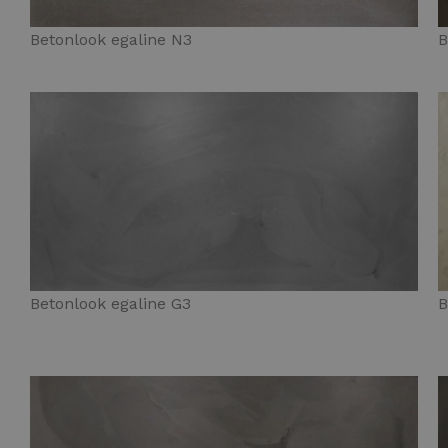
Betonlook egaline N3
B
Betonlook egaline G3
B