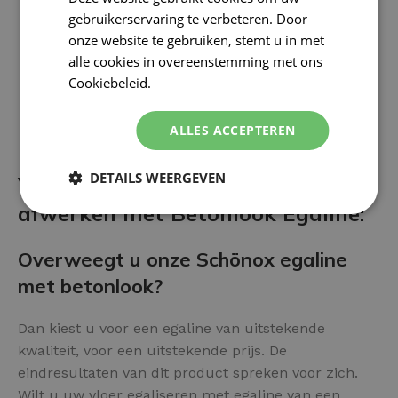
gebruikerservaring te verbeteren. Door
onze website te gebruiken, stemt u in met
alle cookies in overeenstemming met ons
Cookiebeleid.
Lees verder
ALLES ACCEPTEREN
DETAILS WEERGEVEN
Voor- en nadelen van het
afwerken met Betonlook Egaline:
Overweegt u onze Schönox egaline
met betonlook?
Dan kiest u voor een egaline van uitstekende
kwaliteit, voor een uitstekende prijs. De
eindresultaten van dit product spreken voor zich.
Wilt u uw vloer egaliseren met egaline van een