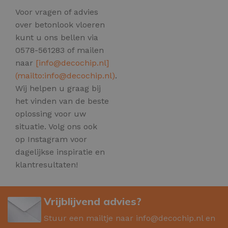
Voor vragen of advies
over betonlook vloeren
kunt u ons bellen via
0578-561283 of mailen
naar
[
info@decochip.nl
]
(mailto:
info@decochip.nl
)
.
Wij helpen u graag bij
het vinden van de beste
oplossing voor uw
situatie. Volg ons ook
op Instagram voor
dagelijkse inspiratie en
klantresultaten!
Vrijblijvend advies?
Stuur een mailtje naar
info@decochip.nl
en