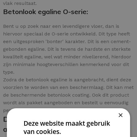
vlak resultaat.
Betonlook egaline O-serie:
Bent u op zoek naar een levendigere vloer, dan is
hiervoor speciaal de O-serie ontwikkeld. Dit type heeft
een uitgesproken 'bonter' karakter. Dit is een cement-
gebonden egaline. Dit is tevens de hardste en sterkste
kwaliteit egaline, wel wat minder nivellerend, hierdoor
zijn minimale hoogteverschillen kenmerkend voor dit
type.
Zodra de betonlook egaline is aangebracht, dient deze
voorzien te worden van een beschermlaag. Dit kan met
de beschermende betonlook coating. Ook dit product
wordt als pakket aangeboden en bestelt u eenvoudig
per m².
×
De betonlook egaline en coating
Deze website maakt gebruik
aanbrengen:
van cookies.