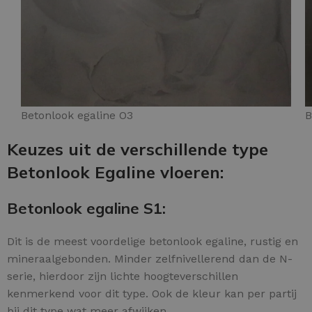
Betonlook egaline O3
B
Keuzes uit de verschillende type
Betonlook Egaline vloeren:
Betonlook egaline S1:
Dit is de meest voordelige betonlook egaline, rustig en
mineraalgebonden. Minder zelfnivellerend dan de N-
serie, hierdoor zijn lichte hoogteverschillen
kenmerkend voor dit type. Ook de kleur kan per partij
bij dit type wat meer afwijken.