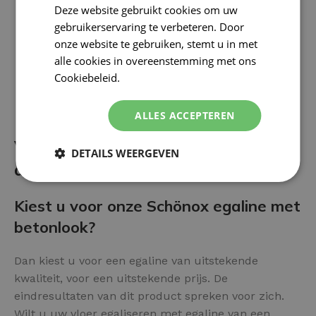
Deze website gebruikt cookies om uw
gebruikerservaring te verbeteren. Door
onze website te gebruiken, stemt u in met
alle cookies in overeenstemming met ons
Cookiebeleid.
Lees verder
ALLES ACCEPTEREN
Voor- en nadelen van het
DETAILS WEERGEVEN
afwerken met Betonlook Egaline:
Kiest u voor onze Schönox egaline met
betonlook?
Dan kiest u voor een egaline van uitstekende
kwaliteit, voor een uitstekende prijs. De
eindresultaten van dit product spreken voor zich.
Wilt u uw vloer egaliseren met egaline van een