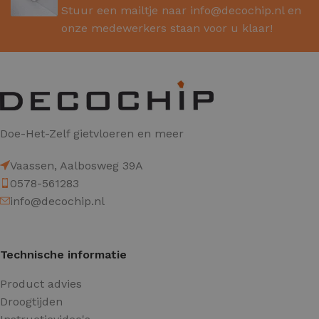
Stuur een mailtje naar
info@decochip.nl
en
onze medewerkers staan voor u klaar!
Doe-Het-Zelf gietvloeren en meer
Vaassen, Aalbosweg 39A
0578-561283
info@decochip.nl
Technische informatie
Product advies
Droogtijden