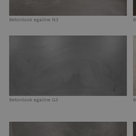
Betonlook egaline N3
B
Betonlook egaline G3
B