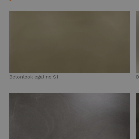
Betonlook egaline S1
B