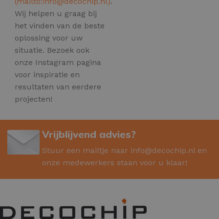
(mailto:
info@decochip.nl
)
.
Wij helpen u graag bij
het vinden van de beste
oplossing voor uw
situatie. Bezoek ook
onze Instagram pagina
voor inspiratie en
resultaten van eerdere
projecten!
Vrijblijvend advies?
Stuur een mailtje naar
info@decochip.nl
en
onze medewerkers staan voor u klaar!