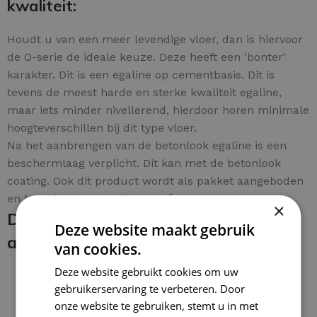
kwaliteit:
Houdt u van een meer levendige vloer, dan is hiervoor
de O-serie de ideale keuze. Deze heeft een 'bonter'
karakter. Dit is een egaline op cementbasis. Dit is
tevens de meest harde en sterke kwaliteit egaline,
maar iets minder nivellerend, hierdoor horen minimale
hoogteverschillen bij dit type vloer.
Na het aanbrengen van de betonlook egaline is een
beschermlaag verplicht. Dit kan met de betonlook
coating. Ook dit product wordt als pakket aangeboden
en bestelt u eenvoudig per m².
×
De betonlook egaline en coating
Deze website maakt gebruik
aanbrengen:
van cookies.
Deze website gebruikt cookies om uw
gebruikerservaring te verbeteren. Door
onze website te gebruiken, stemt u in met