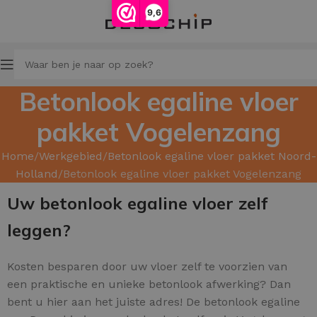
9,6
Betonlook egaline vloer
pakket Vogelenzang
Home
Werkgebied
Betonlook egaline vloer pakket Noord-
Holland
Betonlook egaline vloer pakket Vogelenzang
Uw betonlook egaline vloer zelf
leggen?
Kosten besparen door uw
vloer zelf te voorzien van
een praktische en unieke betonlook afwerking? Dan
bent u hier aan het juiste adres! De betonlook egaline