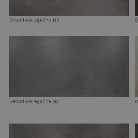
Betonlook egaline N3
B
Betonlook egaline G3
B