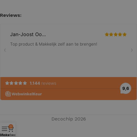
Reviews:
Decochip 2026
0
Winkelwagen
Menu