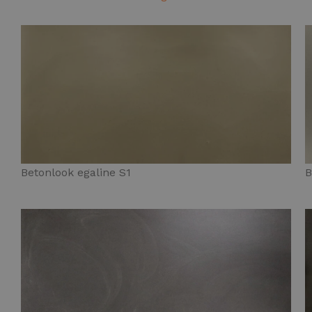
Betonlook egaline S1
B