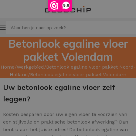
9,6
Betonlook egaline vloer
pakket Volendam
Home
Werkgebied
Betonlook egaline vloer pakket Noord-
Holland
Betonlook egaline vloer pakket Volendam
Uw betonlook egaline vloer zelf
leggen?
Kosten besparen door uw
eigen vloer te voorzien van
een stijlvolle en praktische betonlook afwerking? Dan
bent u aan het juiste adres! De betonlook egaline van