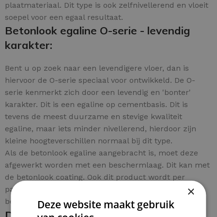
plaatmateriaal. Dit type is ook zelfnivellerend en vloeit
soepel voor een egaal resultaat.
Betonlook egaline O-serie - levendig
karakter:
Bent u op zoek naar een levendigere vloer, dan is
hiervoor de O-serie speciaal voor ontwikkeld. De O-
serie kenmerkt zich door een levendig en 'bonter'
karakter. Dit is een egaline op cementbasis. Dit is
tevens de meest duurzame en stevige kwaliteit
egaline, maar iets minder nivellerend, hierdoor zijn
kleine hoogteverschillen normaal bij dit type.
Als de betonlook egaline aangebracht is, moet deze
afgewerkt worden met een beschermlaag. Dit kan met
de betonlook coating. Ook dit product wordt per
×
pakket aangeboden en is eenvoudig per m² te
bestellen.
Deze website maakt gebruik
De betonlook egaline en coating