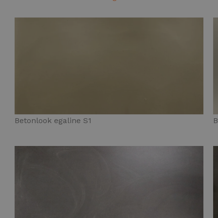
Betonlook egaline S1
B