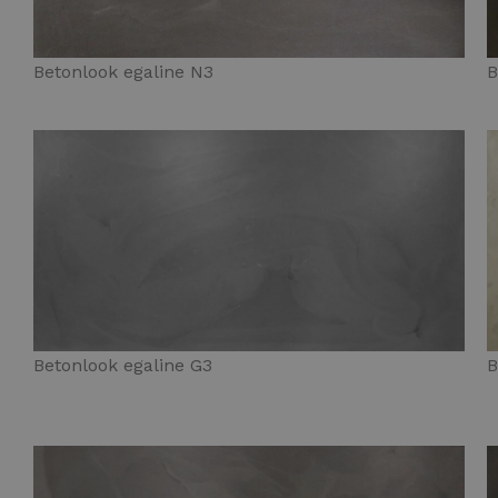
Betonlook egaline N3
B
Betonlook egaline G3
B