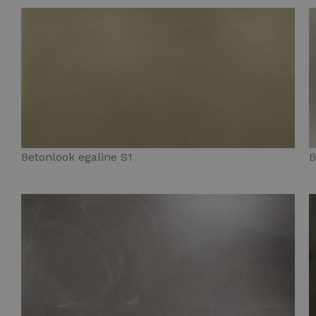
Betonlook egaline S1
B