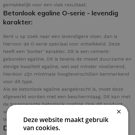
gemakkelijk voor een vlak resultaat.
Betonlook egaline O-serie - levendig
karakter:
Bent u op zoek naar een levendigere vloer, dan is
hiervoor de O-serie speciaal voor ontwikkeld. Deze
heeft een 'bonter' karakter. Dit is een cement-
gebonden egaline. Dit is tevens de meest duurzame en
stevige kwaliteit egaline, wel wat minder nivellerend,
hierdoor zijn minimale hoogteverschillen kenmerkend
voor dit type.
Als de betonlook egaline aangebracht is, moet deze
afgewerkt worden met een beschermlaag. Dit kan met
de transparante betonlook coating. Ook dit product
×
wordt per pakket aangeboden en is eenvoudig per m²
Deze website maakt gebruik
te bestellen.
De betonlook egaline en coating
van cookies.