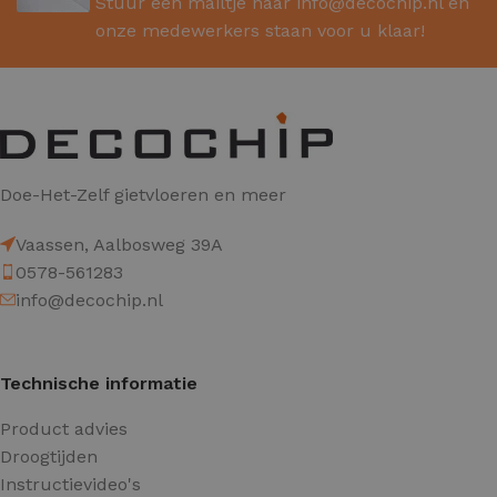
Stuur een mailtje naar
info@decochip.nl
en
onze medewerkers staan voor u klaar!
Doe-Het-Zelf gietvloeren en meer
Vaassen, Aalbosweg 39A
0578-561283
info@decochip.nl
Technische informatie
Product advies
Droogtijden
Instructievideo's