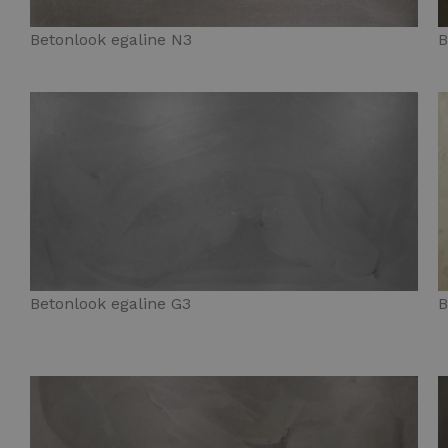
Betonlook egaline N3
B
Betonlook egaline G3
B