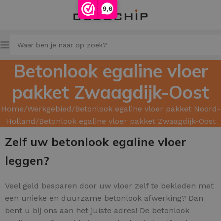
9,6
Betonlook egaline vloer
pakket Zwaagdijk-Oost
Home
Werkgebied
Betonlook egaline vloer pakket Noord-
Holland
Betonlook egaline vloer pakket Zwaagdijk-Oost
Zelf uw betonlook egaline vloer
leggen?
Veel geld besparen door uw
vloer zelf te bekleden met
een unieke en duurzame betonlook afwerking? Dan
bent u bij ons aan het juiste adres! De betonlook