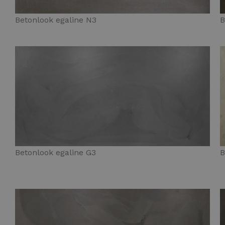
Betonlook egaline N3
B
Betonlook egaline G3
B