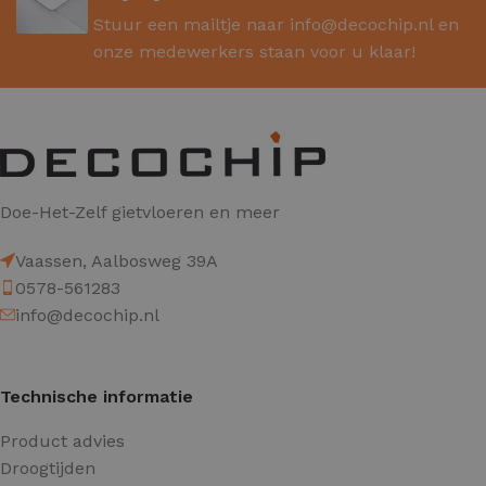
Stuur een mailtje naar
info@decochip.nl
en
onze medewerkers staan voor u klaar!
Doe-Het-Zelf gietvloeren en meer
Vaassen, Aalbosweg 39A
0578-561283
info@decochip.nl
Technische informatie
Product advies
Droogtijden