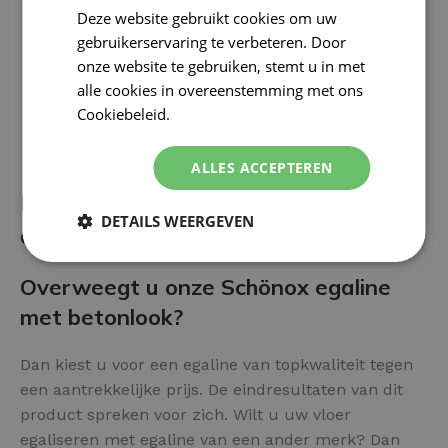
Deze website gebruikt cookies om uw
gebruikerservaring te verbeteren. Door
onze website te gebruiken, stemt u in met
alle cookies in overeenstemming met ons
Cookiebeleid.
Lees verder
ALLES ACCEPTEREN
Betonlook Egaline als vloer
DETAILS WEERGEVEN
afwerking? De voor- en nadelen:
Overweegt u onze Schönox egaline
met betonlook?
Dan kiest u voor een egaline van topkwaliteit tegen
een aantrekkelijke prijs. De eindresultaten van dit
product spreken voor zich. Wilt u uw vloer
egaliseren met egaline van een ander merk? Dan