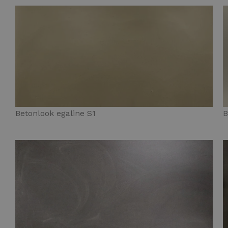
Betonlook egaline S1
B