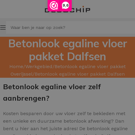
9,6
Betonlook egaline vloer
pakket Dalfsen
Home
Werkgebied
Betonlook egaline vloer pakket
Overijssel
Betonlook egaline vloer pakket Dalfsen
Betonlook egaline vloer zelf
aanbrengen?
Kosten besparen door uw
vloer zelf te bekleden met
een unieke en duurzame betonlook afwerking? Dan
bent u hier aan het juiste adres! De betonlook egaline