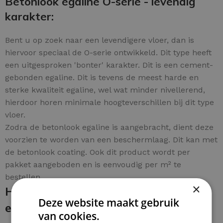
Betonlook egaline O-serie - levendig
karakter:
Bent u op zoek naar een levendigere vloer, dan is
hiervoor speciaal de O-serie ontwikkeld. Dit type heeft
een uitgesproken 'bonter' karakter. Dit is een cement-
gebonden egaline. Dit is tevens de meest harde en
sterke kwaliteit egaline, wel wat minder nivellerend,
hierdoor horen minimale hoogteverschillen bij dit type
vloer.
Zodra de betonlook egaline is aangebracht, dient deze
voorzien te worden van een beschermlaag. Dit kan met
de betonlook coating. Ook dit product wordt per
pakket aangeboden en is eenvoudig per m² te
bestellen.
×
Hoe breng je de betonlook egaline
Deze website maakt gebruik
en coating aan:
van cookies.