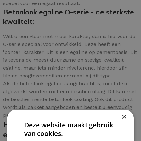
soepel voor een egaal resultaat.
Betonlook egaline O-serie - de sterkste
kwaliteit:
Wilt u een vloer met meer karakter, dan is hiervoor de
O-serie speciaal voor ontwikkeld. Deze heeft een
'bonter' karakter. Dit is een egaline op cementbasis. Dit
is tevens de meest duurzame en stevige kwaliteit
egaline, maar iets minder nivellerend, hierdoor zijn
kleine hoogteverschillen normaal bij dit type.
Als de betonlook egaline aangebracht is, moet deze
afgewerkt worden met een beschermlaag. Dit kan met
de beschermende betonlook coating. Ook dit product
wordt als pakket aangeboden en bestelt u eenvoudig
×
per m².
Hoe breng je de betonlook egaline
Deze website maakt gebruik
van cookies.
en coating aan: