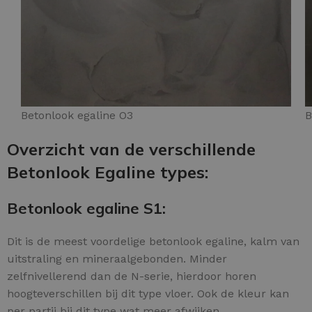
Betonlook egaline O3
B
Overzicht van de verschillende
Betonlook Egaline types:
Betonlook egaline S1:
Dit is de meest voordelige betonlook egaline, kalm van
uitstraling en mineraalgebonden. Minder
zelfnivellerend dan de N-serie, hierdoor horen
hoogteverschillen bij dit type vloer. Ook de kleur kan
per partij bij dit type wat meer afwijken.