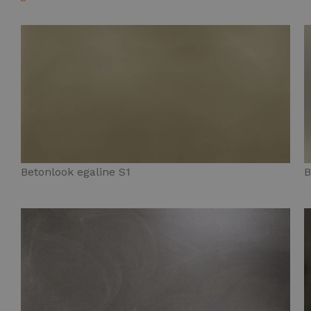
Betonlook egaline S1
B