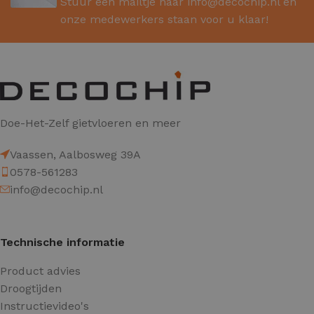
Stuur een mailtje naar
info@decochip.nl
en
onze medewerkers staan voor u klaar!
Doe-Het-Zelf gietvloeren en meer
Vaassen, Aalbosweg 39A
0578-561283
info@decochip.nl
Technische informatie
Product advies
Droogtijden
Instructievideo's