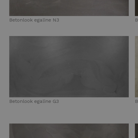
Betonlook egaline N3
B
Betonlook egaline G3
B