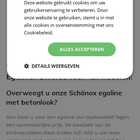
Deze website gebruikt cookies om uw
gebruikerservaring te verbeteren. Door
onze website te gebruiken, stemt u in met
alle cookies in overeenstemming met ons
Cookiebeleid.
Lees verder
ALLES ACCEPTEREN
Uw vloer afwerken met Betonlook
DETAILS WEERGEVEN
Egaline? Diverse voor- en nadelen:
Overweegt u onze Schönox egaline
met betonlook?
Dan kiest u voor een egaline van topkwaliteit tegen
een aantrekkelijke prijs. De kwaliteit van de
eindresultaten staat buiten kijf. Wilt u uw vloer