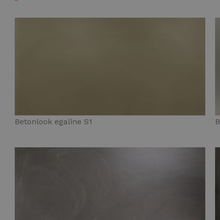
Betonlook egaline S1
B