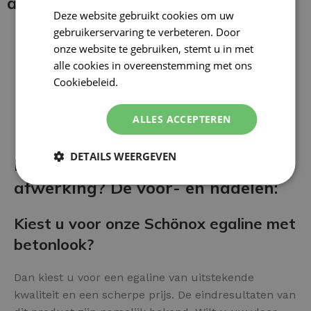
aanbrengen:
Deze website gebruikt cookies om uw
gebruikerservaring te verbeteren. Door
onze website te gebruiken, stemt u in met
alle cookies in overeenstemming met ons
Cookiebeleid.
Lees verder
ALLES ACCEPTEREN
DETAILS WEERGEVEN
Betonlook Egaline als vloer
afwerking? De voor- en nadelen:
Kiest u voor onze Schönox egaline met
betonlook?
Dan kiest u voor een egaline van uitstekende
kwaliteit en een scherpe prijs. De eindresultaten van