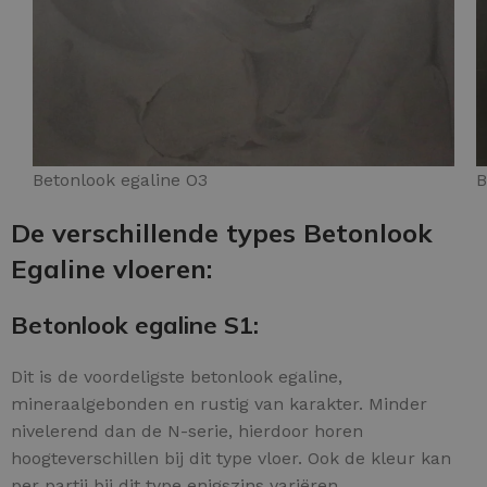
Betonlook egaline O3
B
De verschillende types Betonlook
Egaline vloeren:
Betonlook egaline S1:
Dit is de voordeligste betonlook egaline,
mineraalgebonden en rustig van karakter. Minder
nivelerend dan de N-serie, hierdoor horen
hoogteverschillen bij dit type vloer. Ook de kleur kan
per partij bij dit type enigszins variëren.