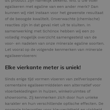
dit product zijn namelijk bekend. Wilt u uw vloer
egaliseren met egaline van een ander merk? Dan
kunnen wij niet instaan voor het gewenste resultaat
of de beoogde kwaliteit. Onverwachte (chemische)
reacties zijn in dat geval niet uit te sluiten. In
samenwerking met Schönox hebben wij een zo
volledig mogelijk overzicht samengesteld van de
voor- en nadelen van onze minerale egaline soorten.
Let vooral op de volgende kenmerken van minerale
egaliseervloeren:
Elke vierkante meter is uniek!
Sinds enige tijd vormen vloeren van zelfverlopende
cementaire egaliseermiddelen een alternatief voor
vloerbekledingen in huizen, winkelruimtes of
showrooms. Zij kenmerken zich door hun unieke
karakter en hun verschillende optische effecten. De
normale toleranties voor kleurechtheid en vlakheid