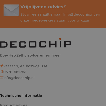
Vrijblijvend advies?
Stuur een mailtje naar
info@decochip.nl
en
onze medewerkers staan voor u klaar!
Doe-Het-Zelf gietvloeren en meer
Vaassen, Aalbosweg 39A
0578-561283
info@decochip.nl
Technische informatie
Product advies