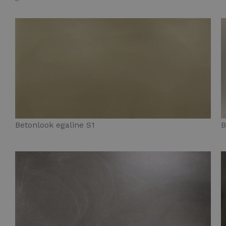
Betonlook egaline S1
B