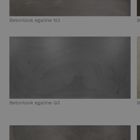
Betonlook egaline N3
B
Betonlook egaline G3
B