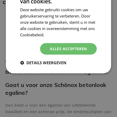
van cookies.
coating:
Deze website gebruikt cookies om uw
gebruikerservaring te verbeteren. Door
onze website te gebruiken, stemt u in met
alle cookies in overeenstemming met ons
Cookiebeleid.
Lees verder
ALLES ACCEPTEREN
Voor- en nadelen van het
DETAILS WEERGEVEN
afwerken met Betonlook Egaline:
Gaat u voor onze Schönox betonlook
egaline?
Dan kiest u voor een egaline van uitstekende
kwaliteit en een scherpe prijs. De eindresultaten van