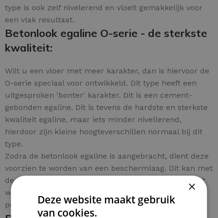
type is ook zelf nivelerend en vloeit gemakkelijk voor
een vlak resultaat.
Betonlook egaline O-serie - de sterkste
kwaliteit:
Wilt u een vloer met meer karakter, dan is hiervoor de
O-serie speciaal voor ontwikkeld. Dit type heeft een
uitgesproken 'bonter' karakter. Dit is een cement-
gebonden egaline. Dit is tevens de hardste en sterkste
kwaliteit egaline, maar iets minder nivellerend,
hierdoor zijn kleine hoogteverschillen normaal bij dit
type.
Zodra de betonlook egaline is aangebracht, dient deze
voorzien te worden van een beschermlaag. Dit kan met
de beschermende betonlook coating. Ook dit product
×
wordt als pakket aangeboden en bestelt u eenvoudig
Deze website maakt gebruik
per m².
van cookies.