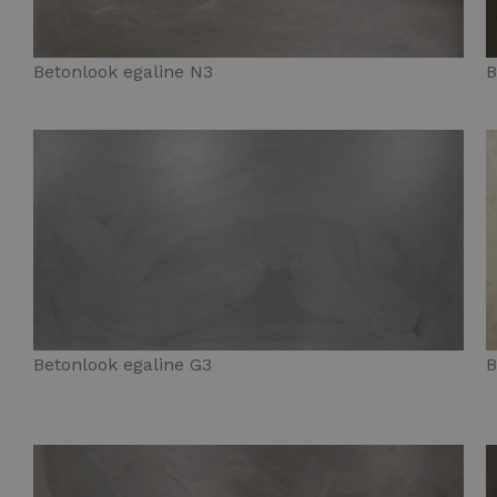
Betonlook egaline N3
B
Betonlook egaline G3
B