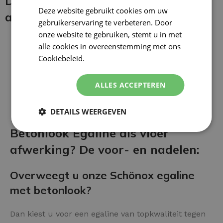
De betonlook egaline en coating
Deze website gebruikt cookies om uw
aanbrengen:
gebruikerservaring te verbeteren. Door
onze website te gebruiken, stemt u in met
alle cookies in overeenstemming met ons
Cookiebeleid.
Lees verder
ALLES ACCEPTEREN
DETAILS WEERGEVEN
Betonlook Egaline als vloer
afwerking? De voor- en nadelen:
Overweegt u onze Schönox egaline
met betonlook?
Dan kiest u voor een egaline van topkwaliteit tegen