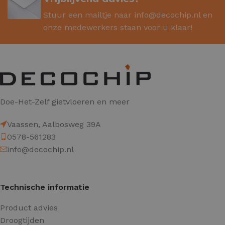
Stuur een mailtje naar
info@decochip.nl
en
onze medewerkers staan voor u klaar!
Doe-Het-Zelf gietvloeren en meer
Vaassen, Aalbosweg 39A
0578-561283
info@decochip.nl
Technische informatie
Product advies
Droogtijden