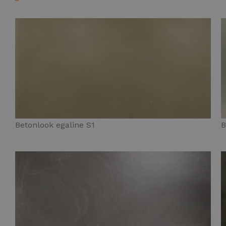
Betonlook egaline S1
B