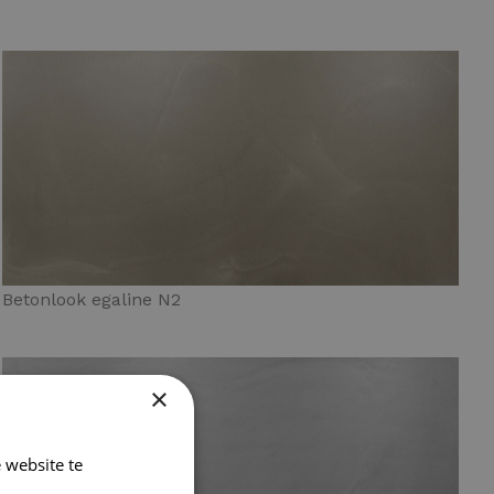
Betonlook egaline N2
×
 website te
Lees verder