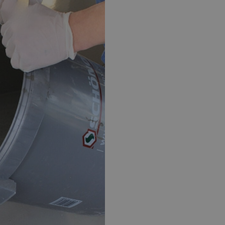
EPOXY GIETVLOER
G
Gietvloer bedrijfsruimte
Gi
Gietvloer garage
Al
Toplaag transparant
Toplaag anti-slip
Budget toplaag
Toplaag in kleur
Toplaag kleur anti-slip