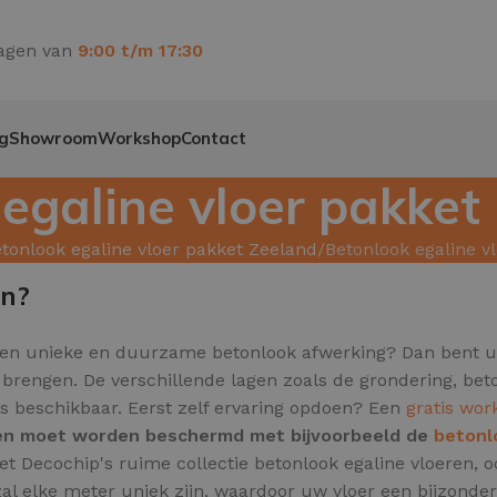
agen van
9:00 t/m 17:30
g
Showroom
Workshop
Contact
egaline vloer pakket
tonlook egaline vloer pakket Zeeland
Betonlook egaline v
en?
een unieke en duurzame betonlook afwerking? Dan bent u a
te brengen. De verschillende lagen zoals de grondering, b
's beschikbaar. Eerst zelf ervaring opdoen? Een
gratis wor
l en moet worden beschermd met bijvoorbeeld de
betonl
 met Decochip's ruime collectie betonlook egaline vloeren,
al elke meter uniek zijn,
waardoor uw vloer een bijzondere 