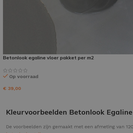
Schraaplaag epoxy
Gietvloer PU
Gietvloer Epoxy
Betonlook egaline vloer pakket per m2
Op voorraad
€
39,00
TOEVOEGEN AAN WINKELWAGEN
Kleurvoorbeelden Betonlook Egaline
De voorbeelden zijn gemaakt met een afmeting van 120 