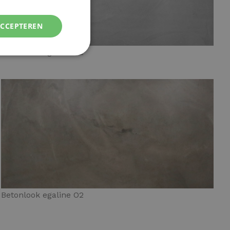
ACCEPTEREN
Betonlook egaline G2
Betonlook egaline O2