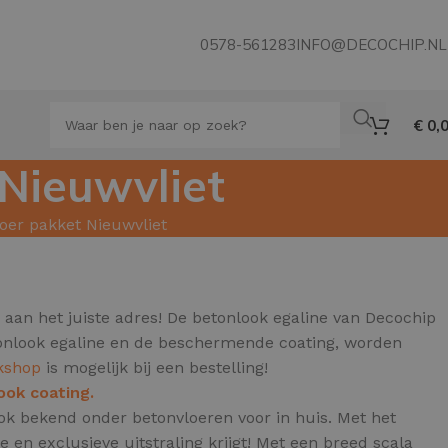
0578-561283
INFO@DECOCHIP.NL
€
0,
 Nieuwvliet
loer pakket Nieuwvliet
an het juiste adres! De betonlook egaline van Decochip
etonlook egaline en de beschermende coating, worden
kshop
is mogelijk bij een bestelling!
ook coating.
 ook bekend onder betonvloeren voor in huis.
Met het
en exclusieve uitstraling krijgt! Met een breed scala