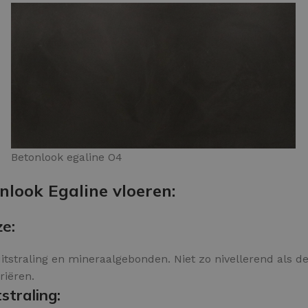
Betonlook egaline O4
nlook Egaline vloeren:
ze:
itstraling en mineraalgebonden. Niet zo nivellerend als de 
riëren.
straling: