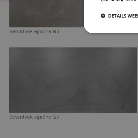
DETAILS WE
Betonlook egaline N3
Betonlook egaline G3