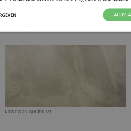
ERGEVEN
ALLES 
Betonlook egaline N4
Betonlook egaline O1