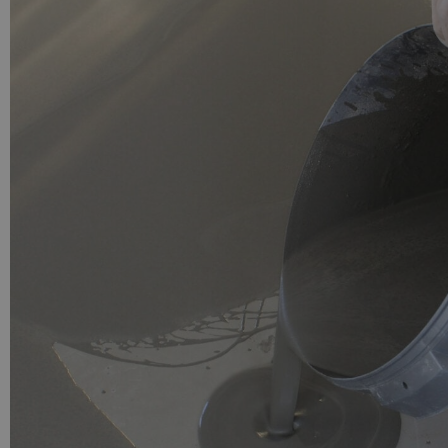
PU GIETVLOER
Gietvloer woonruimte
Gietvloer badkamer
LOS PER VERPAKKING
Impregneer
Impregneer snel
Tegelprimer
Schraaplaag PU