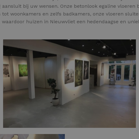
g aansluit bij uw wensen. Onze betonlook egaline vloeren 
s tot woonkamers en zelfs badkamers, onze vloeren sluite
, waardoor huizen in Nieuwvliet een hedendaagse en unieke 