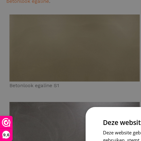
betonlook egaline
.
Betonlook egaline S1
Deze websit
Deze website geb
9,6
gebruiken, stemt