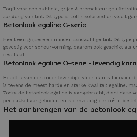
Zorgt voor een subtiele, grijze & crèmekleurige uitstral
zanderig van tint. Dit type is zelf nivelerend en vloeit ge
Betonlook egaline G-serie:
Heeft een grijzere en minder zandachtige tint. Dit type ge
gevoelig voor scheurvorming, daarom ook geschikt als uw
resultaat.
Betonlook egaline O-serie - levendig kara
Houdt u van een meer levendige vloer, dan is hiervoor de 
is tevens de meest harde en sterke kwaliteit egaline, ma
Zodra de betonlook egaline is aangebracht, dient deze 
per pakket aangeboden en is eenvoudig per m² te bestel
Het aanbrengen van de betonlook eg