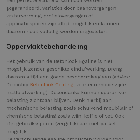
Een perfecte vlakheid kan nooit worden
gegarandeerd. Variaties door baanovergangen,
kratervorming, profielovergangen of
applicatiesporen zijn altijd mogelijk en kunnen
daarom nooit volledig worden uitgesloten.
Oppervlaktebehandeling
Het gebruik van de Betonlook Egaline is niet
mogelijk zonder geschikte eindafwerking. Breng
daarom altijd een goede beschermlaag aan (advies:
Decochip
Betonlook Coating
, voor een mooie zijde-
matte afwerking). Desondanks kunnen sporen van
belasting zichtbaar blijven. Denk hierbij aan
mechanische belasting zoals schuivend meubilair of
chemische belasting zoals wijn, koffie of vet. Ook
zijn gebruikssporen (vergelijkbaar met parket)
mogelijk.
De verschillende egaline producten worden voor