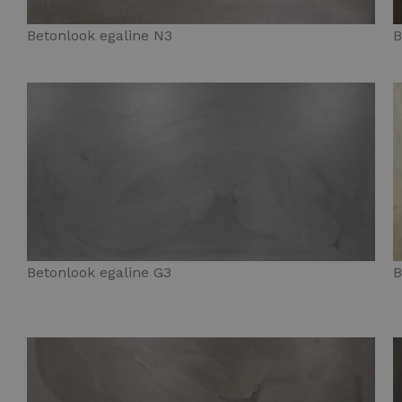
Betonlook egaline N3
B
Betonlook egaline G3
B