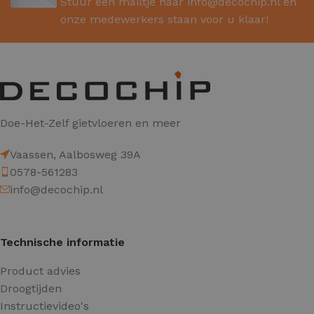
Stuur een mailtje naar
info@decochip.nl
en
onze medewerkers staan voor u klaar!
Doe-Het-Zelf gietvloeren en meer
Vaassen, Aalbosweg 39A
0578-561283
info@decochip.nl
Technische informatie
Product advies
Droogtijden
Instructievideo's