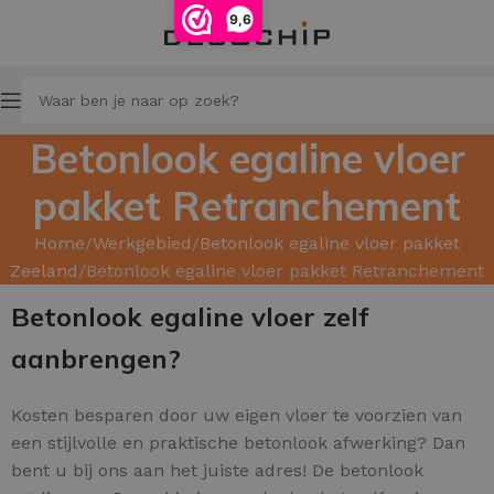
9,6
Betonlook egaline vloer
pakket Retranchement
Home
Werkgebied
Betonlook egaline vloer pakket
Zeeland
Betonlook egaline vloer pakket Retranchement
Betonlook egaline vloer zelf
aanbrengen?
Kosten besparen door uw
eigen vloer te voorzien van
een stijlvolle en praktische betonlook afwerking? Dan
bent u bij ons aan het juiste adres! De betonlook