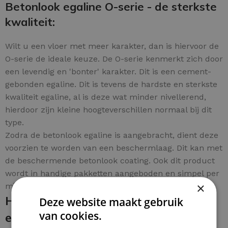
Betonlook egaline O-serie - de sterkste
kwaliteit:
Wilt u een vloer met meer karakter, dan is hiervoor de
O-serie de ideale keuze. De O-serie kenmerkt zich door
een levendig en 'bonter' karakter. Dit is een cement-
gebonden egaline. Dit is tevens de hardste en sterkste
kwaliteit egaline, al is deze wat minder nivellerend,
hierdoor zijn kleine hoogteverschillen normaal bij dit
type.
Zodra de betonlook egaline is aangebracht, dient deze
voorzien te worden van een beschermlaag. Dit kan met
de beschermende betonlook coating. Ook dit product
wordt in handige pakketten aangeboden en simpel per
×
m² te bestellen.
Het aanbrengen van de betonlook
Deze website maakt gebruik
van cookies.
egaline en de beschermende