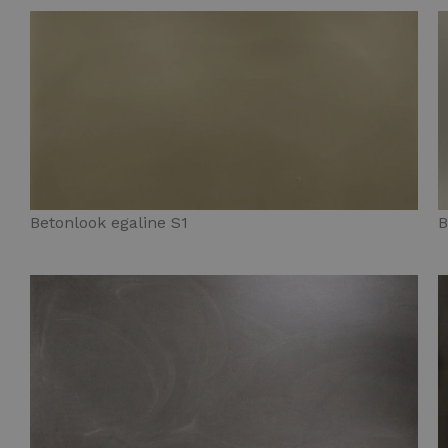
Betonlook egaline S1
B