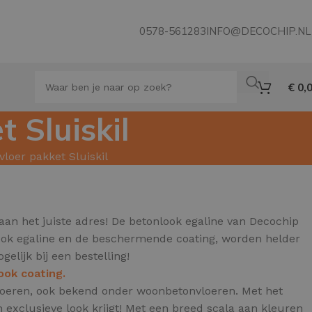
0578-561283
INFO@DECOCHIP.NL
€
0,
 Sluiskil
vloer pakket Sluiskil
aan het juiste adres! De betonlook egaline van Decochip
nlook egaline en de beschermende coating, worden helder
gelijk bij een bestelling!
ook coating.
 vloeren, ook bekend onder woonbetonvloeren.
Met het
exclusieve look krijgt! Met een breed scala aan kleuren