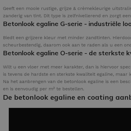
Geeft een mooie rustige, grijze & crèmekleurige uitstral
zanderig van tint. Dit type is zelfnivellerend en zorgt ee
Betonlook egaline G-serie - industriële loo
Biedt een grijzere kleur met minder zandtinten. Hierdoor
scheurbestendig, daarom ook aan te raden als u een onder
Betonlook egaline O-serie - de sterkste kw
Wilt u een vloer met meer karakter, dan is hiervoor speci
is tevens de hardste en sterkste kwaliteit egaline, maar i
Na het aanbrengen van de betonlook egaline is een besc
en is eenvoudig per m² te bestellen.
De betonlook egaline en coating aan