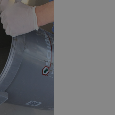
EPOXY GIETVLOER
G
Gietvloer bedrijfsruimte
Gi
Gietvloer garage
Al
Toplaag transparant
Toplaag anti-slip
Budget toplaag
Toplaag in kleur
Toplaag kleur anti-slip