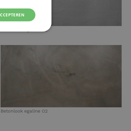
ACCEPTEREN
Betonlook egaline G2
Betonlook egaline O2