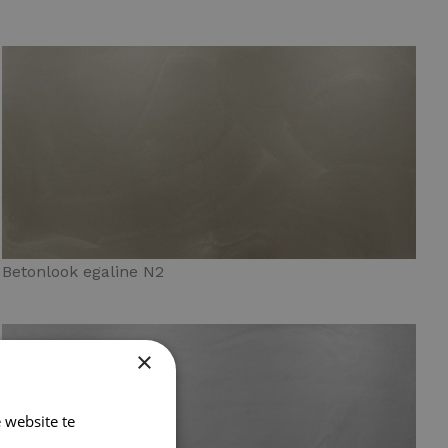
Betonlook egaline N2
×
 website te
Lees verder