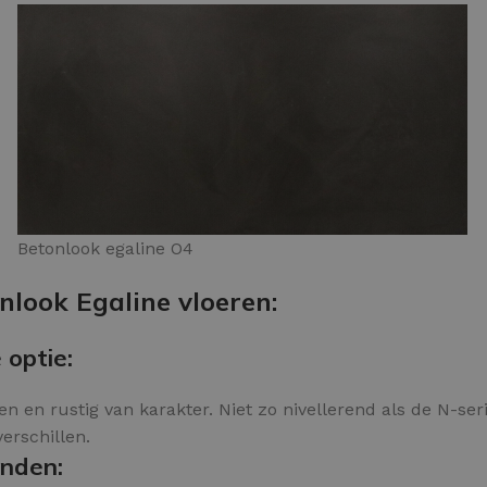
Betonlook egaline O4
nlook Egaline vloeren:
 optie:
n en rustig van karakter. Niet zo nivellerend als de N-seri
erschillen.
onden: