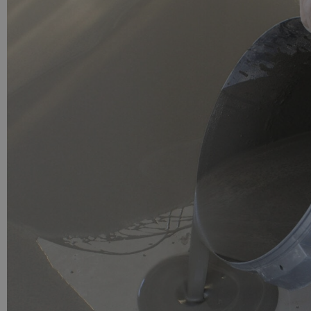
PU GIETVLOER
Gietvloer woonruimte
Gietvloer badkamer
LOS PER VERPAKKING
Impregneer
Impregneer snel
Tegelprimer
Schraaplaag PU