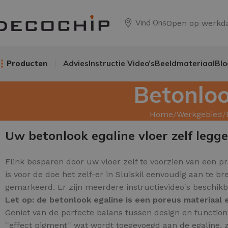
Vind Ons
Open op werkd
Producten
Advies
Instructie Video’s
Beeldmateriaal
Blo
Betonloo
Home
Werkgebied
Uw betonlook egaline vloer zelf legg
Flink besparen door uw
vloer zelf te voorzien van een p
is voor de doe het zelf-er in Sluiskil eenvoudig aan te
gemarkeerd. Er zijn meerdere instructievideo's beschikb
Let op: de betonlook egaline is een poreus materiaa
Geniet van de perfecte balans tussen design en function
''effect pigment'' wat wordt toegevoegd aan de egaline, z