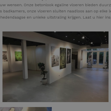
bij uw wensen. Onze betonlook egaline vloeren bieden duurz
 badkamers, onze vloeren sluiten naadloos aan op elke le
n hedendaagse en unieke uitstraling krijgen. Laat u hier in