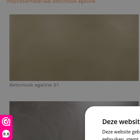
inspiratiemateriaal betonlook egaline
.
Betonlook egaline S1
Deze websit
Deze website geb
9,6
gebruiken, stemt