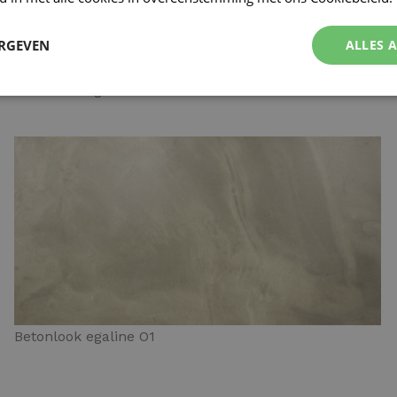
ERGEVEN
ALLES 
Betonlook egaline N4
Betonlook egaline O1