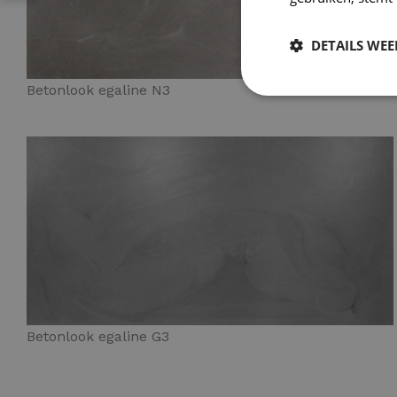
DETAILS WE
Betonlook egaline N3
Betonlook egaline G3