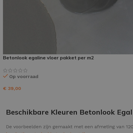
Schraaplaag epoxy
Gietvloer PU
Gietvloer Epoxy
Betonlook egaline vloer pakket per m2
Op voorraad
€
39,00
TOEVOEGEN AAN WINKELWAGEN
Beschikbare Kleuren Betonlook Egal
De voorbeelden zijn gemaakt met een afmeting van 120 