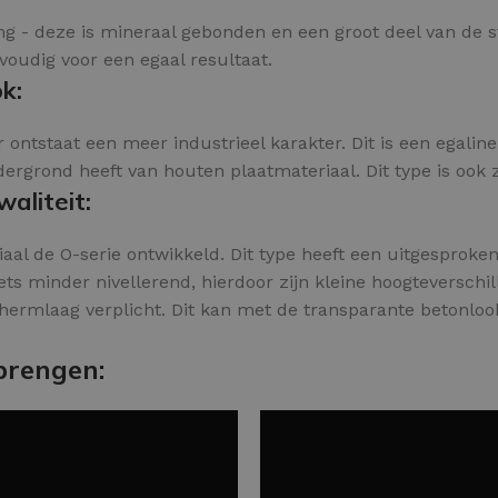
ing - deze is mineraal gebonden en een groot deel van de s
nvoudig voor een egaal resultaat.
k:
 ontstaat een meer industrieel karakter. Dit is een egaline
grond heeft van houten plaatmateriaal. Dit type is ook ze
aliteit:
aal de O-serie ontwikkeld. Dit type heeft een uitgesproken 
ets minder nivellerend, hierdoor zijn kleine hoogteverschil
hermlaag verplicht. Dit kan met de transparante betonloo
brengen: