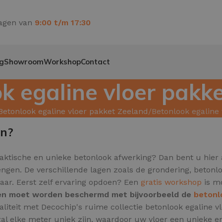
agen van
9:00 t/m 17:30
g
Showroom
Workshop
Contact
k egaline vloer pakket
Betonlook egaline vloer pakket Zeeland
Betonlook egaline 
en?
raktische en unieke betonlook afwerking? Dan bent u hier 
 brengen. De verschillende lagen zoals de grondering, beto
aar. Eerst zelf ervaring opdoen? Een
gratis workshop
is mo
l en moet worden beschermd met bijvoorbeeld de
betonl
aliteit met Decochip's ruime collectie betonlook egaline
al elke meter uniek zijn,
waardoor uw vloer een unieke en 