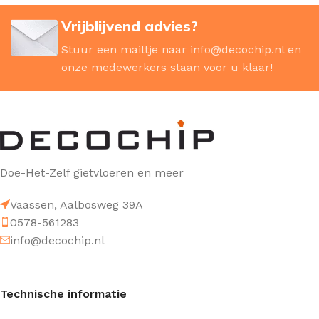
Vrijblijvend advies?
Stuur een mailtje naar
info@decochip.nl
en
onze medewerkers staan voor u klaar!
Doe-Het-Zelf gietvloeren en meer
Vaassen, Aalbosweg 39A
0578-561283
info@decochip.nl
Technische informatie