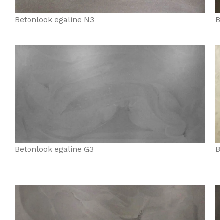
Betonlook egaline N3
B
Betonlook egaline G3
B