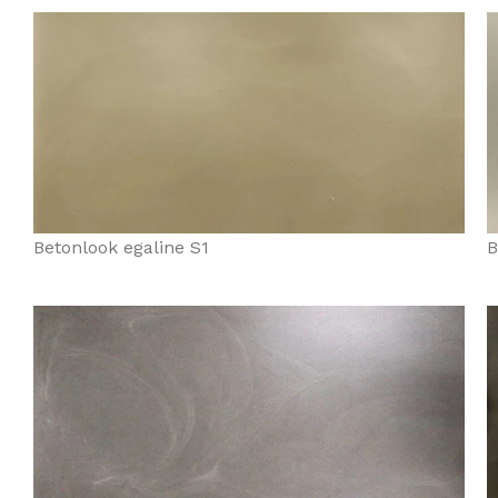
Betonlook egaline S1
B