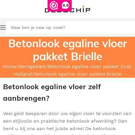
9,6
Betonlook egaline vloer
pakket Brielle
Home
Werkgebied
Betonlook egaline vloer pakket Zuid-
Holland
Betonlook egaline vloer pakket Brielle
Betonlook egaline vloer zelf
aanbrengen?
Veel geld besparen door uw
eigen vloer te voorzien van
een stijlvolle en praktische betonlook afwerking? Dan
bent u bij ons aan het juiste adres! De betonlook