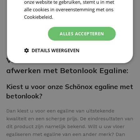
onze website te gebruiken, stemt u in met
alle cookies in overeenstemming met ons
Cookiebeleid.
Lees verder
ALLES ACCEPTEREN
DETAILS WEERGEVEN
Voor- en nadelen van het
afwerken met Betonlook Egaline:
Kiest u voor onze Schönox egaline met
betonlook?
Dan kiest u voor een egaline van uitstekende
kwaliteit en een scherpe prijs. De eindresultaten van
dit product zijn namelijk bekend. Wilt u uw vloer
egaliseren met egaline van een ander merk? Dan