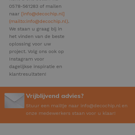
0578-561283 of mailen
naar
[
info@decochip.nl
]
(mailto:
info@decochip.nl
)
.
We staan u graag bij in
het vinden van de beste
oplossing voor uw
project. Volg ons ook op
Instagram voor
dagelijkse inspiratie en
klantresultaten!
Vrijblijvend advies?
Stuur een mailtje naar
info@decochip.nl
en
onze medewerkers staan voor u klaar!