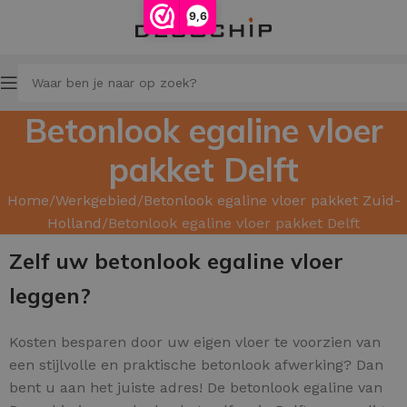
9,6
Betonlook egaline vloer
pakket Delft
Home
Werkgebied
Betonlook egaline vloer pakket Zuid-
Holland
Betonlook egaline vloer pakket Delft
Zelf uw betonlook egaline vloer
leggen?
Kosten besparen door uw
eigen vloer te voorzien van
een stijlvolle en praktische betonlook afwerking? Dan
bent u aan het juiste adres! De betonlook egaline van