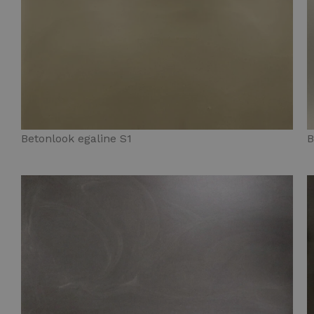
Betonlook egaline S1
B