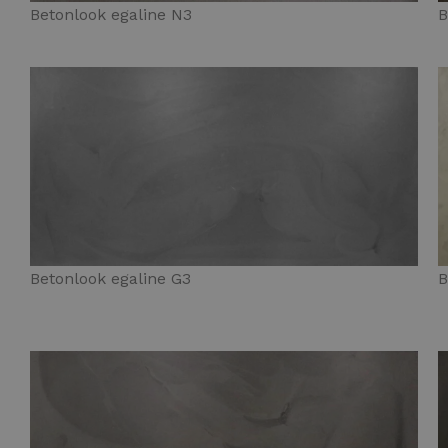
Betonlook egaline N3
B
Betonlook egaline G3
B