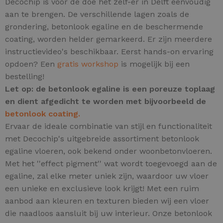
Decochip is voor de doe het zelf-er in Delft eenvoudig
aan te brengen. De verschillende lagen zoals de
grondering, betonlook egaline en de beschermende
coating, worden helder gemarkeerd. Er zijn meerdere
instructievideo's beschikbaar. Eerst hands-on ervaring
opdoen? Een
gratis workshop
is mogelijk bij een
bestelling!
Let op: de betonlook egaline is een poreuze toplaag
en dient afgedicht te worden met bijvoorbeeld de
betonlook coating.
Ervaar de ideale combinatie van stijl en functionaliteit
met Decochip's uitgebreide assortiment betonlook
egaline vloeren, ook bekend onder woonbetonvloeren.
Met het ''effect pigment'' wat wordt toegevoegd aan de
egaline, zal elke meter uniek zijn,
waardoor uw vloer
een unieke en exclusieve look krijgt! Met een ruim
aanbod aan kleuren en texturen bieden wij een vloer
die naadloos aansluit bij uw interieur. Onze betonlook