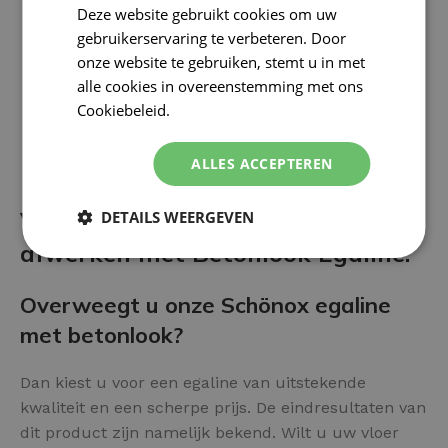
Deze website gebruikt cookies om uw
gebruikerservaring te verbeteren. Door
onze website te gebruiken, stemt u in met
alle cookies in overeenstemming met ons
Cookiebeleid.
Lees verder
ALLES ACCEPTEREN
Voor- en nadelen van het
DETAILS WEERGEVEN
afwerken met Betonlook Egaline:
Overweegt u onze Schönox egaline
met betonlook?
Dan kiest u voor een egaline van uitstekende
kwaliteit en een scherpe prijs. De eindresultaten van
dit product zijn namelijk bekend. Wilt u uw vloer