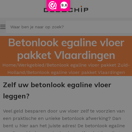
9,6
Betonlook egaline vloer
pakket Vlaardingen
Home
Werkgebied
Betonlook egaline vloer pakket Zuid-
Holland
Betonlook egaline vloer pakket Vlaardingen
Zelf uw betonlook egaline vloer
leggen?
Veel geld besparen door uw
vloer zelf te voorzien van
een praktische en unieke betonlook afwerking? Dan
bent u hier aan het juiste adres! De betonlook egaline