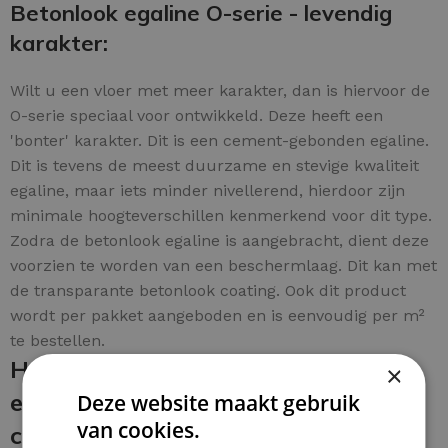
Betonlook egaline O-serie - levendig
karakter:
Wilt u een vloer met meer karakter, dan is hiervoor de
O-serie speciaal voor ontwikkeld. Deze heeft een
'bonter' karakter. Dit is een cement-gebonden egaline.
Dit is tevens de meest duurzame en stevige kwaliteit
egaline, maar iets minder nivellerend, hierdoor zijn
minimale hoogteverschillen kenmerkend voor dit type.
Zodra de betonlook egaline is aangebracht, dient deze
voorzien te worden van een beschermlaag. Dit kan met
de transparante betonlook coating. Ook dit product
wordt per pakket aangeboden en is eenvoudig per m²
te bestellen.
Het aanbrengen van de betonlook
×
egaline en de beschermende
Deze website maakt gebruik
van cookies.
coating: