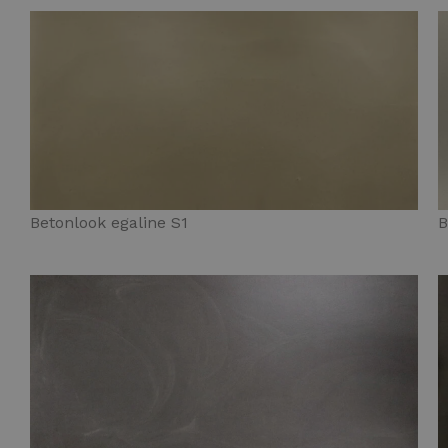
Betonlook egaline S1
B