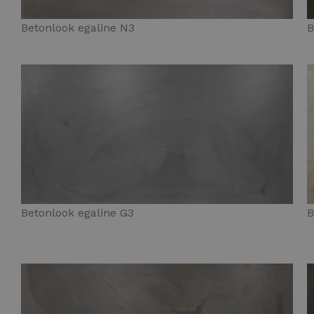
Betonlook egaline N3
B
Betonlook egaline G3
B