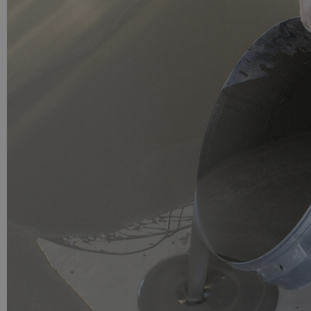
PU GIETVLOER
Gietvloer woonruimte
Gietvloer badkamer
LOS PER VERPAKKING
Impregneer
Impregneer snel
Tegelprimer
Schraaplaag PU