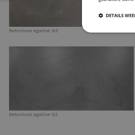
DETAILS WE
Betonlook egaline N3
Betonlook egaline G3