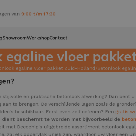
agen van
9:00 t/m 17:30
g
Showroom
Workshop
Contact
 egaline vloer pakk
onlook egaline vloer pakket Zuid-Holland
Betonlook egali
gen?
 stijlvolle en praktische betonlook afwerking? Dan bent u 
g aan te brengen. De verschillende lagen zoals de gronde
ideo's beschikbaar. Eerst even zelf oefenen? Een
gratis w
en dient beschermt te worden met bijvoorbeeld de
beton
teit met Decochip's uitgebreide assortiment betonlook eg
e, zal elk oppervlak uniek zijn,
waardoor uw vloer een unie