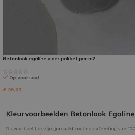
Schraaplaag epoxy
Gietvloer PU
Gietvloer Epoxy
Betonlook egaline vloer pakket per m2
Op voorraad
€
39,00
TOEVOEGEN AAN WINKELWAGEN
Kleurvoorbeelden Betonlook Egaline
De voorbeelden zijn gemaakt met een afmeting van 120