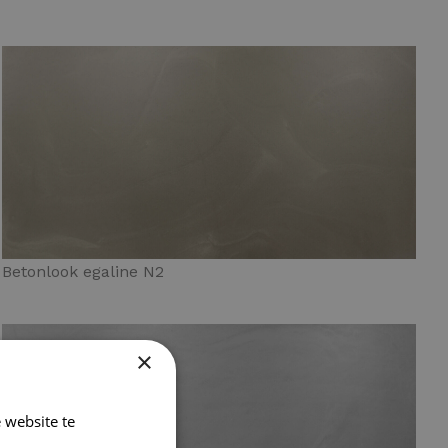
Betonlook egaline N2
×
 website te
Lees verder