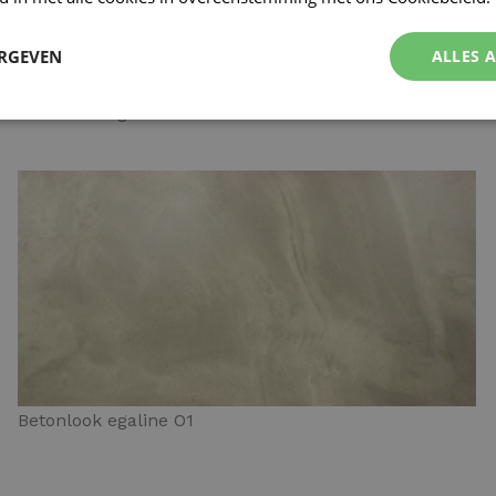
ERGEVEN
ALLES 
Betonlook egaline N4
Betonlook egaline O1