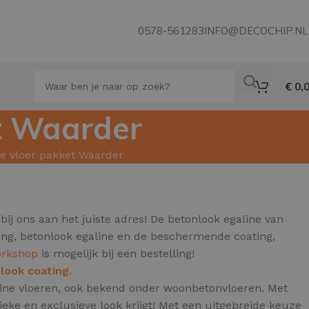
0578-561283
INFO@DECOCHIP.NL
€
0,
et Waarder
ne vloer pakket Waarder
bij ons aan het juiste adres! De betonlook egaline van
ring, betonlook egaline en de beschermende coating,
orkshop
is mogelijk bij een bestelling!
look coating.
aline vloeren, ook bekend onder woonbetonvloeren.
Met
ke en exclusieve look krijgt! Met een uitgebreide keuze