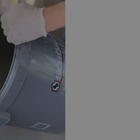
EPOXY GIETVLOER
G
Gietvloer bedrijfsruimte
Gi
Gietvloer garage
Al
Toplaag transparant
Toplaag anti-slip
Budget toplaag
Toplaag in kleur
Toplaag kleur anti-slip