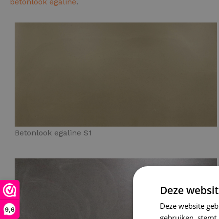
betonlook egaline
.
Betonlook egaline S1
Deze websit
Deze website geb
9,6
gebruiken, stemt