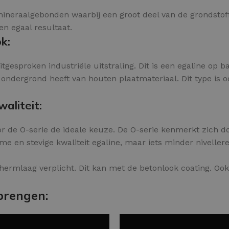
s mineraalgebonden waarbij een groot deel van de grondsto
en egaal resultaat.
k:
tgesproken industriële uitstraling. Dit is een egaline op b
ndergrond heeft van houten plaatmateriaal. Dit type is oo
aliteit:
r de O-serie de ideale keuze. De O-serie kenmerkt zich doo
 en stevige kwaliteit egaline, maar iets minder nivellere
hermlaag verplicht. Dit kan met de betonlook coating. Oo
brengen: