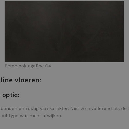
Betonlook egaline O4
ine vloeren:
 optie:
onden en rustig van karakter. Niet zo nivellerend als de N
j dit type wat meer afwijken.