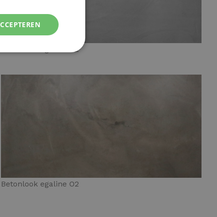
ACCEPTEREN
Betonlook egaline G2
Betonlook egaline O2