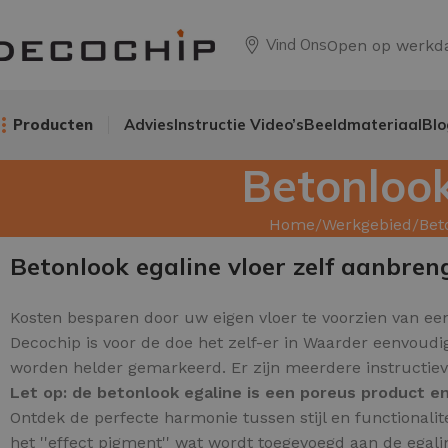
Vind Ons
Open op werkd
Producten
Advies
Instructie Video’s
Beeldmateriaal
Blo
Betonlook
Home
Werkgebied
Bet
Betonlook egaline vloer zelf aanbren
Kosten besparen door uw
eigen vloer te voorzien van een
Decochip is voor de doe het zelf-er in Waarder eenvoudi
worden helder gemarkeerd. Er zijn meerdere instructiev
Let op: de betonlook egaline is een poreus product 
Ontdek de perfecte harmonie tussen stijl en functionali
het ''effect pigment'' wat wordt toegevoegd aan de egalin