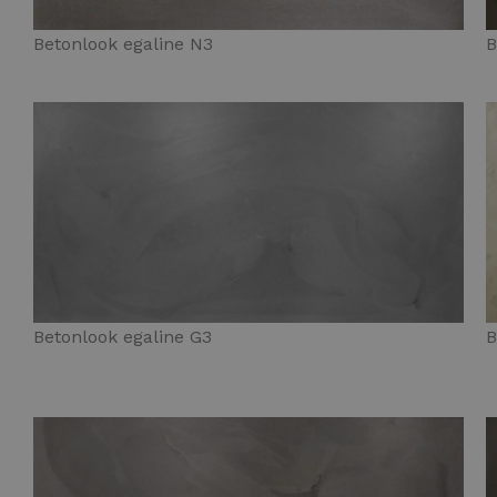
Betonlook egaline N3
B
Betonlook egaline G3
B