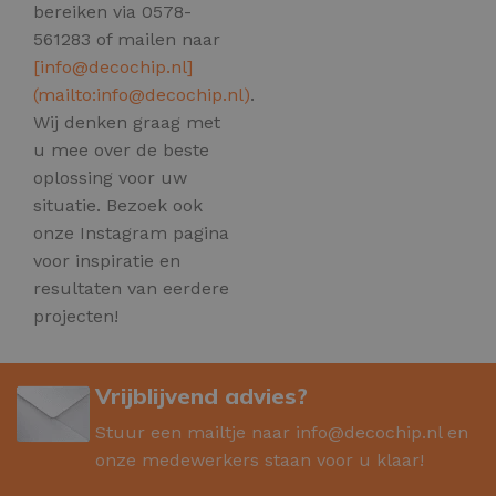
bereiken via 0578-
561283 of mailen naar
[
info@decochip.nl
]
(mailto:
info@decochip.nl
)
.
Wij denken graag met
u mee over de beste
oplossing voor uw
situatie. Bezoek ook
onze Instagram pagina
voor inspiratie en
resultaten van eerdere
projecten!
Vrijblijvend advies?
Stuur een mailtje naar
info@decochip.nl
en
onze medewerkers staan voor u klaar!