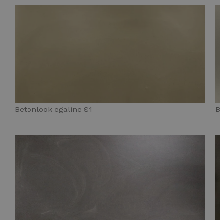
Betonlook egaline S1
B