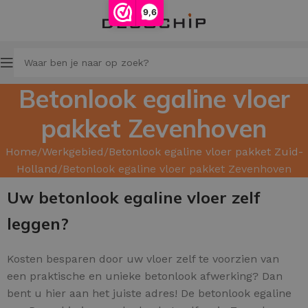
9,6
Betonlook egaline vloer
pakket Zevenhoven
Home
Werkgebied
Betonlook egaline vloer pakket Zuid-
Holland
Betonlook egaline vloer pakket Zevenhoven
Uw betonlook egaline vloer zelf
leggen?
Kosten besparen door uw
vloer zelf te voorzien van
een praktische en unieke betonlook afwerking? Dan
bent u hier aan het juiste adres! De betonlook egaline