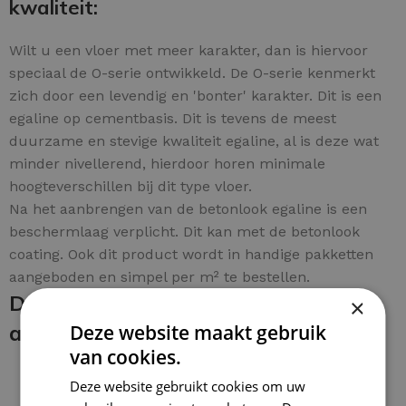
kwaliteit:
Wilt u een vloer met meer karakter, dan is hiervoor
speciaal de O-serie ontwikkeld. De O-serie kenmerkt
zich door een levendig en 'bonter' karakter. Dit is een
egaline op cementbasis. Dit is tevens de meest
duurzame en stevige kwaliteit egaline, al is deze wat
minder nivellerend, hierdoor horen minimale
hoogteverschillen bij dit type vloer.
Na het aanbrengen van de betonlook egaline is een
beschermlaag verplicht. Dit kan met de betonlook
coating. Ook dit product wordt in handige pakketten
aangeboden en simpel per m² te bestellen.
De betonlook egaline en coating
×
aanbrengen:
Deze website maakt gebruik
van cookies.
Deze website gebruikt cookies om uw