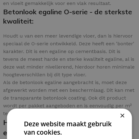
en vloeit gemakkelijk voor een vlak resultaat.
Betonlook egaline O-serie - de sterkste
kwaliteit:
Houdt u van een meer levendige vloer, dan is hiervoor
speciaal de O-serie ontwikkeld. Deze heeft een 'bonter'
karakter. Dit is een egaline op cementbasis. Dit is
tevens de meest harde en sterke kwaliteit egaline, al is
deze wat minder nivellerend, hierdoor horen minimale
hoogteverschillen bij dit type vloer.
Als de betonlook egaline aangebracht is, moet deze
afgewerkt worden met een beschermlaag. Dit kan met
de transparante betonlook coating. Ook dit product
wordt per pakket aangeboden en is eenvoudig per m²
te bestellen.
×
Het aanbrengen van de betonlook
Deze website maakt gebruik
egaline en de beschermende
van cookies.