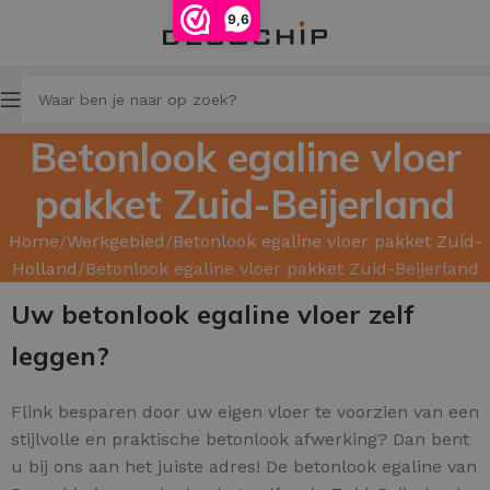
9,6
Betonlook egaline vloer
pakket Zuid-Beijerland
Home
Werkgebied
Betonlook egaline vloer pakket Zuid-
Holland
Betonlook egaline vloer pakket Zuid-Beijerland
Uw betonlook egaline vloer zelf
leggen?
Flink besparen door uw
eigen vloer te voorzien van een
stijlvolle en praktische betonlook afwerking? Dan bent
u bij ons aan het juiste adres! De betonlook egaline van