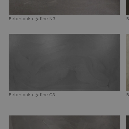
Betonlook egaline N3
B
Betonlook egaline G3
B