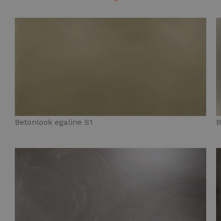
Betonlook egaline S1
B