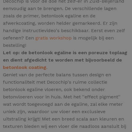
Decochip is voor de doe het zelf-er in Zuid-Beijerland
eenvoudig aan te brengen. De verschillende lagen
zoals de primer, betonlook egaline en de
afwerkcoating, worden helder gemarkeerd. Er zijn
handige instructievideo's beschikbaar. Eerst even zelf
oefenen? Een
gratis workshop
is mogelijk bij een
bestelling!
Let op: de betonlook egaline is een poreuze toplaag
en dient afgedicht te worden met bijvoorbeeld de
betonlook coating.
Geniet van de perfecte balans tussen design en
functionaliteit met Decochip's ruime collectie
betonlook egaline vloeren, ook bekend onder
betonvloeren voor in huis.
Met het ''effect pigment''
wat wordt toegevoegd aan de egaline, zal elke meter
uniek zijn,
waardoor uw vloer een exclusieve
uitstraling krijgt! Met een breed scala aan kleuren en
texturen bieden wij een vloer die naadloos aansluit bij