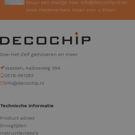
Stuur een mailtje naar
info@decochip.nl
en
onze medewerkers staan voor u klaar!
Doe-Het-Zelf gietvloeren en meer
Vaassen, Aalbosweg 39A
0578-561283
info@decochip.nl
Technische informatie
Product advies
Droogtijden
Instructievideo's