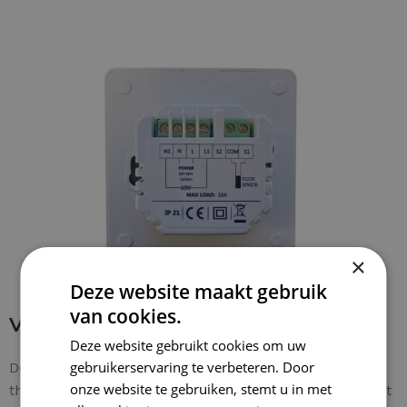
×
Deze website maakt gebruik
van cookies.
Verbinding maken met thermostaat
Deze website gebruikt cookies om uw
gebruikerservaring te verbeteren. Door
De bedrading is makkelijk te verbinden met de
onze website te gebruiken, stemt u in met
thermostaat. De
groene/geel draad van de mat
wordt