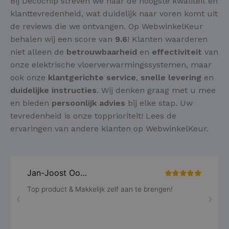
Bij Decochip streven we naar de hoogste kwaliteit en
klanttevredenheid, wat duidelijk naar voren komt uit
de reviews die we ontvangen. Op WebwinkelKeur
behalen wij een score van
9.6
! Klanten waarderen
niet alleen de
betrouwbaarheid
en
effectiviteit
van
onze elektrische vloerverwarmingssystemen, maar
ook onze
klantgerichte service
,
snelle levering
en
duidelijke instructies
. Wij denken graag met u mee
en bieden
persoonlijk advies
bij elke stap. Uw
tevredenheid is onze topprioriteit! Lees de
ervaringen van andere klanten op WebwinkelKeur.