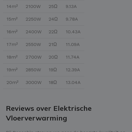
14m²
2100W
25Ω
9.13A
15m²
2250W
24Ω
9.78A
16m²
2400W
22Ω
10.43A
17m²
2550W
21Ω
11.09A
18m²
2700W
20Ω
11.74A
19m²
2850W
19Ω
12.39A
20m²
3000W
18Ω
13.04A
Reviews over Elektrische
Vloerverwarming