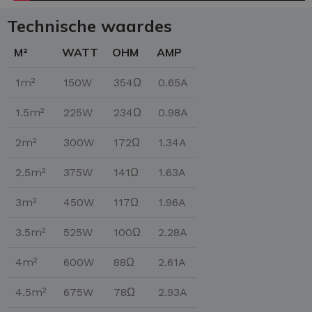
Technische waardes
M²
WATT
OHM
AMP
1m²
150W
354Ω
0.65A
1.5m²
225W
234Ω
0.98A
2m²
300W
172Ω
1.34A
2.5m²
375W
141Ω
1.63A
3m²
450W
117Ω
1.96A
3.5m²
525W
100Ω
2.28A
4m²
600W
88Ω
2.61A
4.5m²
675W
78Ω
2.93A