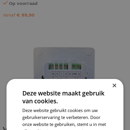
Op voorraad
Vanaf
€
99,90
OPTIES SELECTEREN
×
Deze website maakt gebruik
van cookies.
Deze website gebruikt cookies om uw
gebruikerservaring te verbeteren. Door
onze website te gebruiken, stemt u in met
Verbinding maken met thermostaat