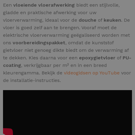
Een
vloeiende vloerafwerking
biedt een stijlvolle,
gladde en praktische afwerking voor uw
vloerverwarming, ideaal voor de
douche
of
keuken
. De
vloer is goed zelf aan te brengen. Vooraf moet de
elektrische vloerverwarming geëgaliseerd worden met
ons
voorbereidingspakket
, omdat de kunststof
gietvloer niet genoeg dikte biedt om de verwarming af
te dekken. Kies daarna voor een
epoxygietvloer
of
PU-
coating
, verkrijgbaar per m² en in een breed
kleurengamma. Bekijk de
videogidsen op YouTube
voor
de installatie-instructies.