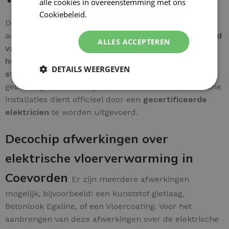
alle cookies in overeenstemming met ons
Cookiebeleid.
Lees verder
De bedrading is eenvoudig aan te sluiten op de
achterzijde van de thermostaat. De
groene/geel draad
ALLES ACCEPTEREN
van de mat
wordt rechtstreeks verbonden met de
huisinstallatie-aarde
voor een correcte werking. Een
DETAILS WEERGEVEN
stap-voor-stap gids
wordt meegeleverd voor extra
gebruiksgemak.
Let op:
het aansluiten van elektrische
installaties dient officieel door een
gecertificeerde
elektricien
te worden uitgevoerd.
Decochip afwerkingen over
elektrische vloerverwarming in
Coevorden
Er zijn meerdere afwerkingen
mogelijk, bijvoorbeeld: een kunststof gietlaag,
Betonlook Egaline, of een Vloercoating. Voor het
aanbrengen van deze afwerkingen over de elektrische