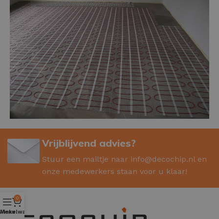
Vrijblijvend advies?
Stuur een mailtje naar
info@decochip.nl
en
onze medewerkers staan voor u klaar!
0
Winkelwagen
Menu