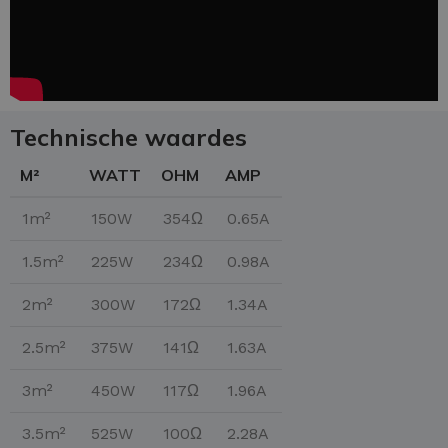
Technische waardes
M²
WATT
OHM
AMP
1m²
150W
354Ω
0.65A
1.5m²
225W
234Ω
0.98A
2m²
300W
172Ω
1.34A
2.5m²
375W
141Ω
1.63A
3m²
450W
117Ω
1.96A
3.5m²
525W
100Ω
2.28A