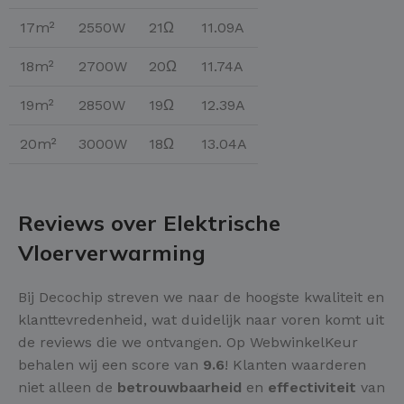
17m²
2550W
21Ω
11.09A
18m²
2700W
20Ω
11.74A
19m²
2850W
19Ω
12.39A
20m²
3000W
18Ω
13.04A
Reviews over Elektrische
Vloerverwarming
Bij Decochip streven we naar de hoogste kwaliteit en
klanttevredenheid, wat duidelijk naar voren komt uit
de reviews die we ontvangen. Op WebwinkelKeur
behalen wij een score van
9.6
! Klanten waarderen
niet alleen de
betrouwbaarheid
en
effectiviteit
van