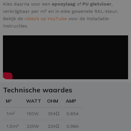
Kies daarna voor een
epoxylaag
of
PU gietvloer
,
verkrijgbaar per m² en in elke gewenste RAL-kleur.
Bekijk de
video’s op YouTube
voor de installatie-
instructies.
Technische waardes
M²
WATT
OHM
AMP
1m²
150W
354Ω
0.65A
1.5m²
225W
234Ω
0.98A