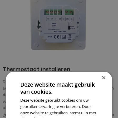
Thermostaat installeren
×
De bedrading is eenvoudig aan te sluiten op de
Deze website maakt gebruik
achterzijde van de thermostaat. De
aardingsdraad van
van cookies.
de mat
wordt rechtstreeks verbonden met de
aarde
Deze website gebruikt cookies om uw
van de woning
voor een zekere aansluiting. Een
gebruikerservaring te verbeteren. Door
uitgebreide instructie
wordt meegeleverd voor extra
onze website te gebruiken, stemt u in met
gebruiksgemak.
Let op:
het aansluiten van elektrische