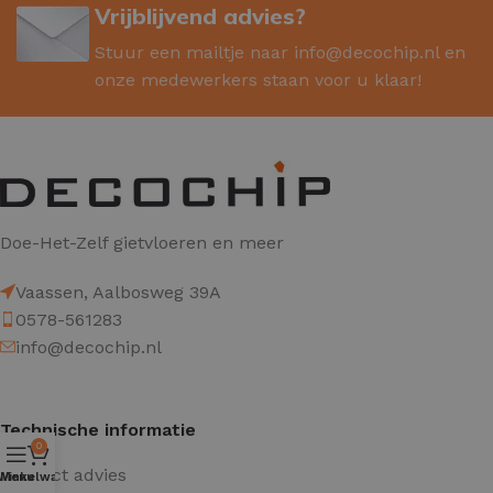
Vrijblijvend advies?
Stuur een mailtje naar
info@decochip.nl
en
onze medewerkers staan voor u klaar!
Doe-Het-Zelf gietvloeren en meer
Vaassen, Aalbosweg 39A
0578-561283
info@decochip.nl
Technische informatie
0
Product advies
Winkelwagen
Menu