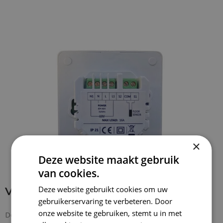
OPTIES SELECTEREN
×
Deze website maakt gebruik
van cookies.
Deze website gebruikt cookies om uw
Verbinding maken met thermostaat
gebruikerservaring te verbeteren. Door
onze website te gebruiken, stemt u in met
De bedrading is rechtstreeks aan te sluiten achter op