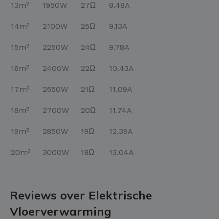
13m²
1950W
27Ω
8.48A
14m²
2100W
25Ω
9.13A
15m²
2250W
24Ω
9.78A
16m²
2400W
22Ω
10.43A
17m²
2550W
21Ω
11.09A
18m²
2700W
20Ω
11.74A
19m²
2850W
19Ω
12.39A
20m²
3000W
18Ω
13.04A
Reviews over Elektrische
Vloerverwarming