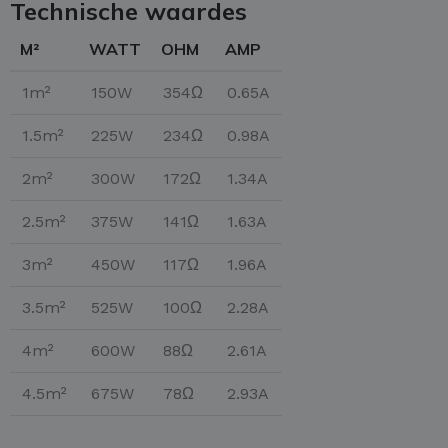
Technische waardes
M²
WATT
OHM
AMP
1m²
150W
354Ω
0.65A
1.5m²
225W
234Ω
0.98A
2m²
300W
172Ω
1.34A
2.5m²
375W
141Ω
1.63A
3m²
450W
117Ω
1.96A
3.5m²
525W
100Ω
2.28A
4m²
600W
88Ω
2.61A
4.5m²
675W
78Ω
2.93A