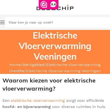
9,6
Elektrische
Vloerverwarming
Veeningen
Home
Werkgebied
Elektrische Vloerverwarming
Drenthe
Elektrische Vloerverwarming Veeningen
Waarom kiezen voor elektrische
vloerverwarming?
Een
elektrische vloerverwarming
zorgt voor efficiënte
hoofd
- en
bijverwarming
voor diverse ruimtes in huis.