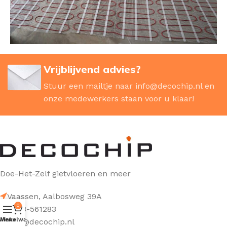
Vrijblijvend advies?
Stuur een mailtje naar
info@decochip.nl
en
onze medewerkers staan voor u klaar!
Doe-Het-Zelf gietvloeren en meer
Vaassen, Aalbosweg 39A
0
0578-561283
Winkelwagen
Menu
info@decochip.nl