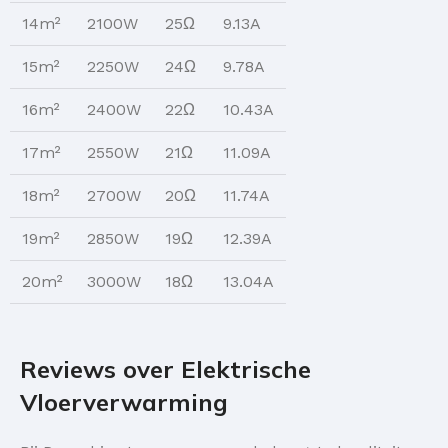
14m²
2100W
25Ω
9.13A
15m²
2250W
24Ω
9.78A
16m²
2400W
22Ω
10.43A
17m²
2550W
21Ω
11.09A
18m²
2700W
20Ω
11.74A
19m²
2850W
19Ω
12.39A
20m²
3000W
18Ω
13.04A
Reviews over Elektrische
Vloerverwarming