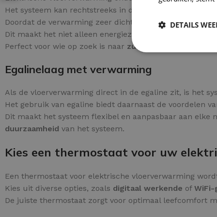
Het systeem kan rechtstreeks in de lijm verwerkt worden
Doordat de verwarming zeer dicht onder de tegel zit, be
DETAILS WE
Dit maakt het niet alleen energiezuiniger, maar zorgt o
Perfect voor wie op zoek is naar
zuinige en zorgeloze 
Egalinelaag met verwarming
Als de vloerverwarming direct in de egaline zit, is het 
Het gebruik van egaline biedt daarnaast de voordelen v
Dit maakt het systeem flexibel en aanpasbaar aan elke ni
duurzaamheid
van het systeem.
Kies een thermostaat voor uw elekt
Een thermostaat voor elektrische vloerverwarming word
Kies uit diverse opties, zoals
digitaal werkende
of
WiFi-
De juiste thermostaat zorgt voor optimaal leefcomfort 