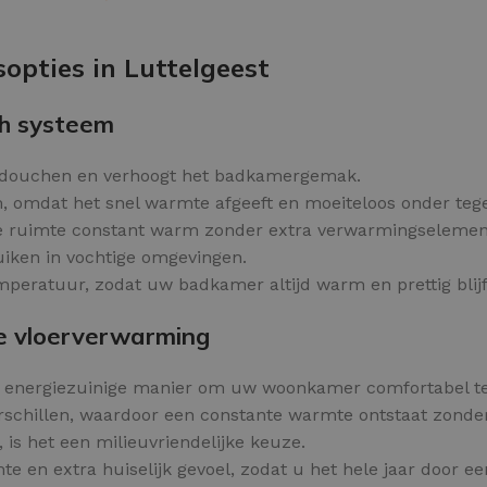
Kleurvlokken
OPTIES SELECTEREN
opties in Luttelgeest
h systeem
 douchen en verhoogt het badkamergemak.
, omdat het snel warmte afgeeft en moeiteloos onder tege
de ruimte constant warm zonder extra verwarmingselemen
ruiken in vochtige omgevingen.
eratuur, zodat uw badkamer altijd warm en prettig blijf
e vloerverwarming
n energiezuinige manier om uw woonkamer comfortabel t
chillen, waardoor een constante warmte ontstaat zonder
, is het een milieuvriendelijke keuze.
 en extra huiselijk gevoel, zodat u het hele jaar door ee