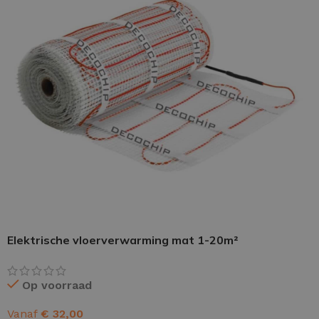
PU GIETVLOER
Gietvloer woonruimte
Gietvloer badkamer
LOS PER VERPAKKING
Impregneer
Elektrische vloerverwarming mat 1-20m²
Impregneer snel
Tegelprimer
Op voorraad
Schraaplaag PU
Vanaf
€
32,00