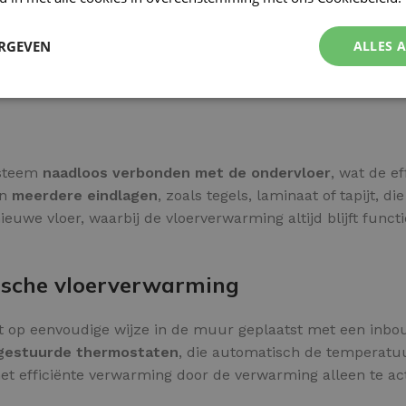
, wat zorgt voor een gemakkelijke installatie zonder veel 
reikt het systeem
ideale warmteopbrengst
, waarbij de w
ERGEVEN
ALLES 
ok voor
comfort op hoog niveau
in elke ruimte.
vloerwarming
zonder zichtbare radiatoren.
systeem
naadloos verbonden met de ondervloer
, wat de ef
an
meerdere eindlagen
, zoals tegels, laminaat of tapijt,
euwe vloer, waarbij de vloerverwarming altijd blijft funct
rische vloerverwarming
t op eenvoudige wijze in de muur geplaatst met een inb
gestuurde thermostaten
, die automatisch de temperatuu
met efficiënte verwarming door de verwarming alleen te ac