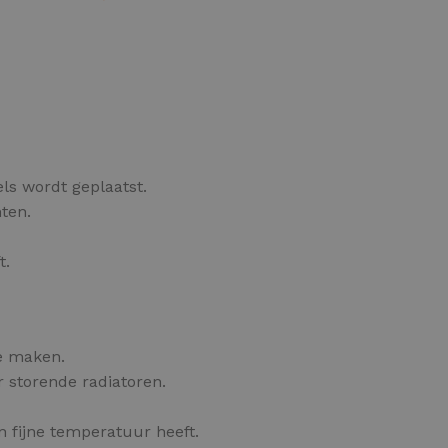
OPTIES SELECTEREN
ls wordt geplaatst.
ten.
t.
e maken.
 storende radiatoren.
n fijne temperatuur heeft.