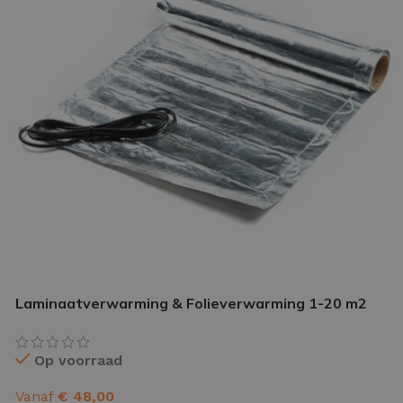
IETVLOER GEREEDSCHAP
etvloer gereedschap pakket
le gereedschappen
Laminaatverwarming & Folieverwarming 1-20 m2
Op voorraad
Vanaf
€
48,00