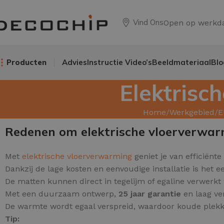
Vind Ons
Open op werkd
Producten
Advies
Instructie Video’s
Beeldmateriaal
Blo
Elektrisc
Home
Werkgebied
E
Redenen om elektrische vloerverwar
Met
elektrische vloerverwarming
geniet je van efficiënte
Dankzij de lage kosten en eenvoudige installatie is het e
De matten kunnen direct in tegelijm of egaline verwerkt
Met een duurzaam ontwerp,
25 jaar garantie
en laag ver
De warmte wordt egaal verspreid, waardoor koude ple
Tip: