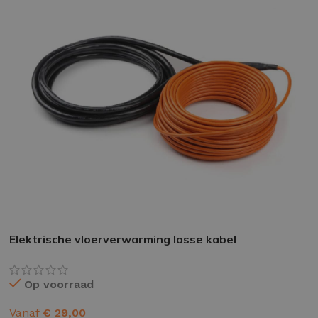
EPOXY GIETVLOER
G
Gietvloer bedrijfsruimte
Gi
Gietvloer garage
Al
Toplaag transparant
Toplaag anti-slip
Elektrische vloerverwarming losse kabel
Budget toplaag
Op voorraad
Toplaag in kleur
Toplaag kleur anti-slip
Vanaf
€
29,00