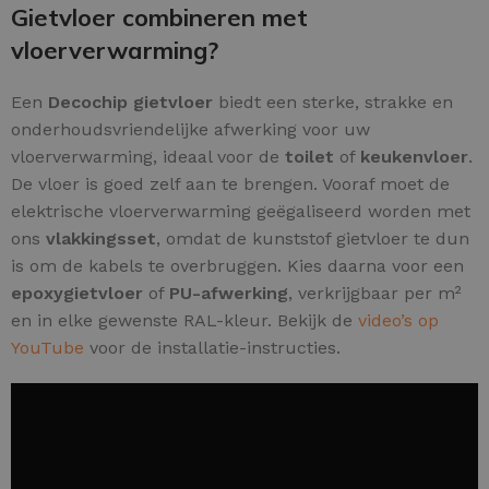
Gietvloer combineren met
vloerverwarming?
Een
Decochip gietvloer
biedt een sterke, strakke en
onderhoudsvriendelijke afwerking voor uw
vloerverwarming, ideaal voor de
toilet
of
keukenvloer
.
De vloer is goed zelf aan te brengen. Vooraf moet de
elektrische vloerverwarming geëgaliseerd worden met
ons
vlakkingsset
, omdat de kunststof gietvloer te dun
is om de kabels te overbruggen. Kies daarna voor een
epoxygietvloer
of
PU-afwerking
, verkrijgbaar per m²
en in elke gewenste RAL-kleur. Bekijk de
video’s op
YouTube
voor de installatie-instructies.