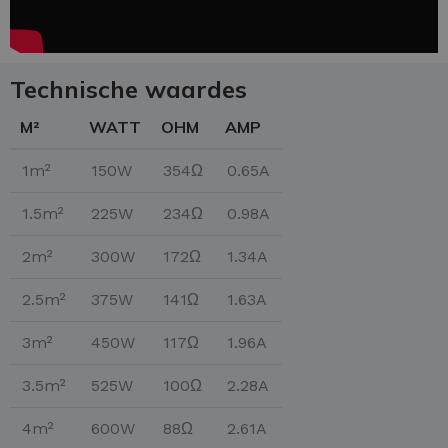
Technische waardes
M²
WATT
OHM
AMP
1m²
150W
354Ω
0.65A
1.5m²
225W
234Ω
0.98A
2m²
300W
172Ω
1.34A
2.5m²
375W
141Ω
1.63A
3m²
450W
117Ω
1.96A
3.5m²
525W
100Ω
2.28A
4m²
600W
88Ω
2.61A