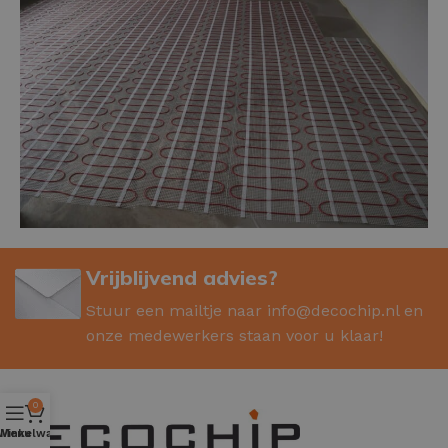
Vrijblijvend advies?
Stuur een mailtje naar
info@decochip.nl
en
onze medewerkers staan voor u klaar!
0
Winkelwagen
Menu