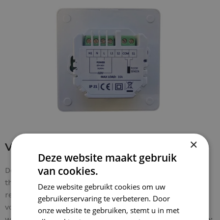
×
Verbinding maken met thermostaat
Deze website maakt gebruik
van cookies.
De bedrading is makkelijk te verbinden met de
thermostaat. De
aardingsdraad van de mat
wordt
Deze website gebruikt cookies om uw
rechtstreeks verbonden met de
aarde van de woning
gebruikerservaring te verbeteren. Door
voor een veilige installatie. Een
stap-voor-stap gids
onze website te gebruiken, stemt u in met
wordt meegeleverd voor extra gebruiksgemak.
Let op: