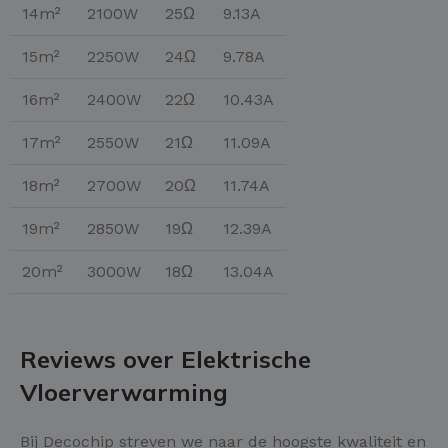
14m²
2100W
25Ω
9.13A
15m²
2250W
24Ω
9.78A
16m²
2400W
22Ω
10.43A
17m²
2550W
21Ω
11.09A
18m²
2700W
20Ω
11.74A
19m²
2850W
19Ω
12.39A
20m²
3000W
18Ω
13.04A
Reviews over Elektrische
Vloerverwarming
Bij Decochip streven we naar de hoogste kwaliteit en