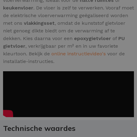
vloerverwarming, ideaal voor de
natte ruimtes
of
keukenvloer
. De vloer is zelf te verwerken. Vooraf moet
de elektrische vloerverwarming geëgaliseerd worden
met ons
vlakkingsset
, omdat de kunststof gietvloer
niet genoeg dikte biedt om de verwarming af te
dekken. Kies daarna voor een
epoxygietvloer
of
PU
gietvloer
, verkrijgbaar per m² en in uw favoriete
kleurtoon. Bekijk de
online instructievideo's
voor de
installatie-instructies.
Technische waardes