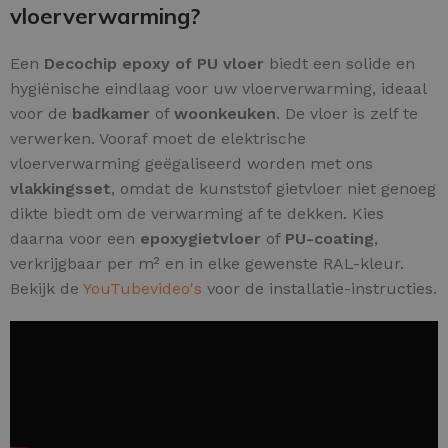
vloerverwarming?
Een
Decochip epoxy of PU vloer
biedt een solide en
hygiënische eindlaag voor uw vloerverwarming, ideaal
voor de
badkamer
of
woonkeuken
. De vloer is zelf te
verwerken. Vooraf moet de elektrische
vloerverwarming geëgaliseerd worden met ons
vlakkingsset
, omdat de kunststof gietvloer niet genoeg
dikte biedt om de verwarming af te dekken. Kies
daarna voor een
epoxygietvloer
of
PU-coating
,
verkrijgbaar per m² en in elke gewenste RAL-kleur.
Bekijk de
YouTubevideo's
voor de installatie-instructies.