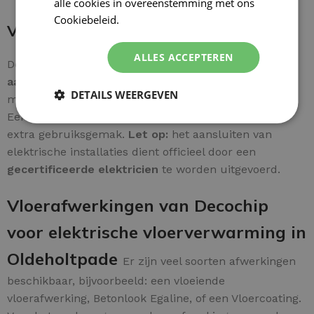
alle cookies in overeenstemming met ons
Cookiebeleid.
Lees verder
Verbinding maken met thermostaat
ALLES ACCEPTEREN
De bedrading is zonder problemen aan te sluiten. De
aardkabel van de mat
wordt rechtstreeks verbonden
DETAILS WEERGEVEN
met de
hoofd-aardleiding
voor een veilige installatie.
Een
stap-voor-stap gids
wordt meegeleverd voor
extra gebruiksgemak.
Let op:
het aansluiten van
elektrische installaties dient officieel door een
gecertificeerde elektricien
te worden uitgevoerd.
Vloerafwerkingen van Decochip
voor elektrische vloerverwarming in
Oldeholtpade
Er zijn veel soorten afwerkingen
beschikbaar, bijvoorbeeld: een vloeiende
vloerafwerking, Betonlook Egaline, of een Vloercoating.