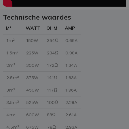
Technische waardes
M²
WATT
OHM
AMP
1m²
150W
354Ω
0.65A
1.5m²
225W
234Ω
0.98A
2m²
300W
172Ω
1.34A
2.5m²
375W
141Ω
1.63A
3m²
450W
117Ω
1.96A
3.5m²
525W
100Ω
2.28A
4m²
600W
88Ω
2.61A
4.5m²
675W
78Ω
2.93A