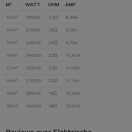
M²
WATT
OHM
AMP
13m²
1950W
27Ω
8.48A
14m²
2100W
25Ω
9.13A
15m²
2250W
24Ω
9.78A
16m²
2400W
22Ω
10.43A
17m²
2550W
21Ω
11.09A
18m²
2700W
20Ω
11.74A
19m²
2850W
19Ω
12.39A
20m²
3000W
18Ω
13.04A
Reviews over Elektrische