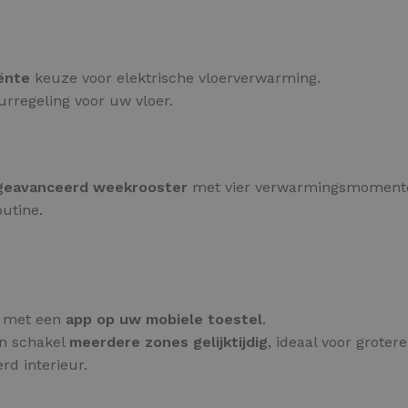
ënte
keuze voor elektrische vloerverwarming.
uurregeling voor uw vloer.
geavanceerd weekrooster
met vier verwarmingsmomente
utine.
g met een
app op uw mobiele toestel
.
n schakel
meerdere zones gelijktijdig
, ideaal voor groter
rd interieur.