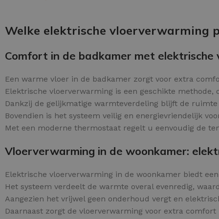
Schraaplaag epoxy
OPTIES SELECTEREN
Gietvloer PU
Welke elektrische vloerverwarming p
Gietvloer Epoxy
Comfort in de badkamer met elektrische
Een warme vloer in de badkamer zorgt voor extra comf
Elektrische vloerverwarming is een geschikte methode,
Dankzij de gelijkmatige warmteverdeling blijft de ruimt
Bovendien is het systeem veilig en energievriendelijk vo
Met een moderne thermostaat regelt u eenvoudig de tem
Vloerverwarming in de woonkamer: elektri
Elektrische vloerverwarming in de woonkamer biedt ee
Het systeem verdeelt de warmte overal evenredig, waar
Aangezien het vrijwel geen onderhoud vergt en elektrisc
Daarnaast zorgt de vloerverwarming voor extra comfort 