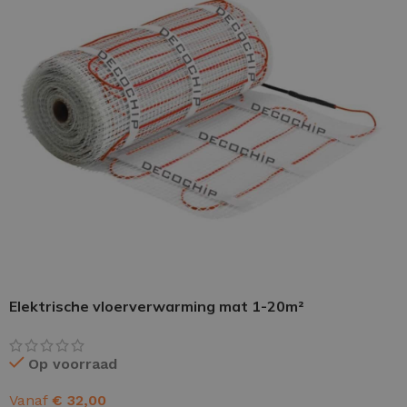
PU GIETVLOER
Gietvloer woonruimte
Gietvloer badkamer
LOS PER VERPAKKING
Impregneer
Elektrische vloerverwarming mat 1-20m²
Impregneer snel
Tegelprimer
Op voorraad
Schraaplaag PU
Vanaf
€
32,00