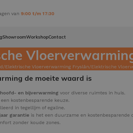
agen van
9:00 t/m 17:30
g
Showroom
Workshop
Contact
ische Vloerverwarmin
ed
Elektrische Vloerverwarming Fryslân
Elektrische Vloe
arming de moeite waard is
hoofd
- en bijverwarming
voor diverse ruimtes in huis.
et een kostenbesparende keuze.
erd in tegellijm of egaline.
jaar garantie
is het een duurzame en kostenbesparende o
omfort zonder koude zones.