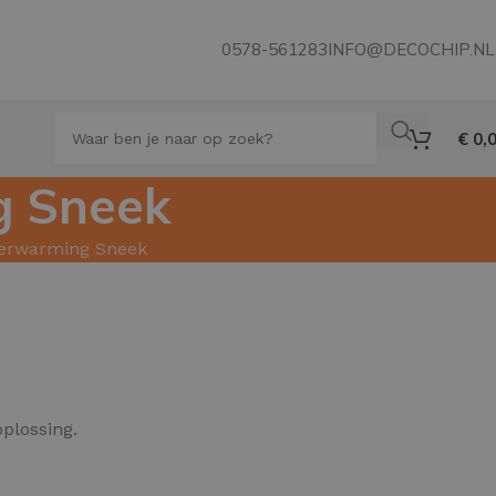
0578-561283
INFO@DECOCHIP.NL
€
0,
g Sneek
rverwarming Sneek
plossing.