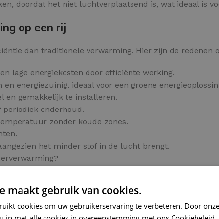
n, doordat het niet luchtverplaatsend is, wat ideaal is voo
ng op een rij
ëntie dan traditionele verwarming. Hier zijn de redenen o
en lage energiekosten door efficiënte werking.
 en energiezuinig, ideaal voor een groene energieoplossin
l en gemakkelijk te installeren.
f periodiek onderhoud.
 temperatuur zonder koude zones.
hten.
aangezien het minder stof in de lucht brengt.
loerverwarming?
e maakt gebruik van cookies.
ls
ruikt cookies om uw gebruikerservaring te verbeteren. Door onze
me oplossing voor tegelvloeren.
 u in met alle cookies in overeenstemming met ons Cookiebeleid.