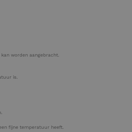
OPTIES SELECTEREN
s kan worden aangebracht.
tuur is.
.
een fijne temperatuur heeft.