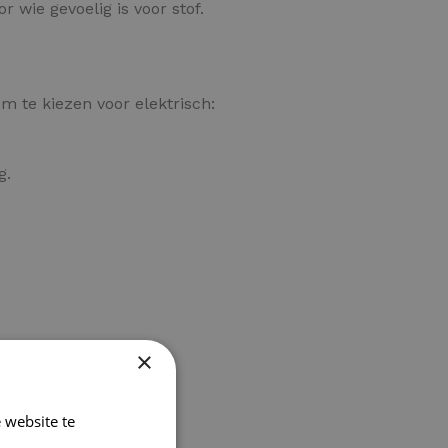
r wie gevoelig is voor stof.
m te kiezen voor elektrisch:
g.
×
 website te
Lees verder