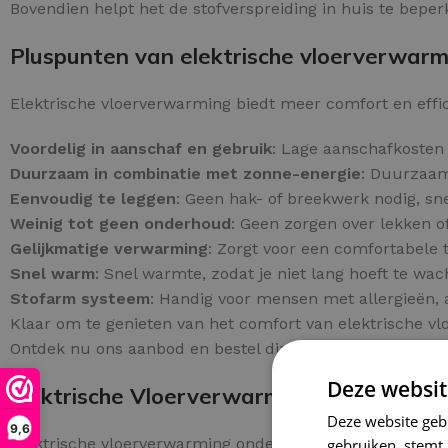
Bovendien helpt het de stofverspreiding in huis te beperke
Pluspunten van elektrische vloerverwarmi
Elektrische vloerverwarming biedt meer comfort en effici
Voordelig in aanschaf en gebruik
: Lage aanschafkosten 
Duurzaam in combinatie met zonne-energie
: Duurzaam
Eenvoudig te leggen
: Geen hak- of breekwerk nodig, sne
Weinig tot geen onderhoud
: Geen zorgen over lekken o
Gelijkmatige verwarming
: Zorgt voor een comfortabele
Snel warm
: Snel warmte, zodat je niet lang hoeft te wac
Stofarm systeem
: Handig voor mensen met allergieën, 
Klaar om te genieten van het comfort van elektrische v
Ontdek nu ons aanbod en bestel direct online!
Deze websit
Elektrische Vloerverwarming Onder Tege
Deze website geb
9,6
Elektrische vloerverwarming onder tegels biedt een slim
gebruiken, stemt