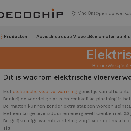
Vind Ons
Open op werkd
Producten
Advies
Instructie Video’s
Beeldmateriaal
Blo
Elektr
Home
Werkgebi
Dit is waarom elektrische vloerverw
Met
elektrische vloerverwarming
geniet je van efficiënte
Dankzij de voordelige prijs én makkelijke plaatsing is h
De matten kunnen zonder extra stappen worden geïnstalle
Met een lange levensduur en energie-efficiëntie met
25 
De gelijkmatige warmteverdeling zorgt voor optimaal c
Tip: