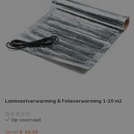
IETVLOER GEREEDSCHAP
etvloer gereedschap pakket
le gereedschappen
Laminaatverwarming & Folieverwarming 1-20 m2
Op voorraad
Vanaf
€
48,00