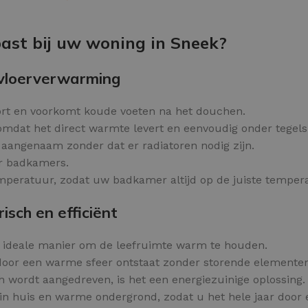
Kleurvlokken
OPTIES SELECTEREN
ast bij uw woning in Sneek?
 vloerverwarming
ort en voorkomt koude voeten na het douchen.
 omdat het direct warmte levert en eenvoudig onder tegel
e aangenaam zonder dat er radiatoren nodig zijn.
or badkamers.
peratuur, zodat uw badkamer altijd op de juiste tempera
sch en efficiënt
n ideale manier om de leefruimte warm te houden.
door een warme sfeer ontstaat zonder storende elementen
h wordt aangedreven, is het een energiezuinige oplossing.
in huis en warme ondergrond, zodat u het hele jaar door 