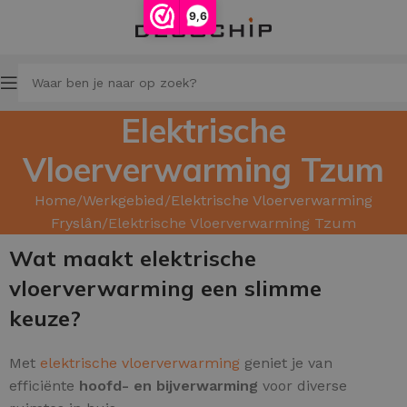
9,6
Elektrische
Vloerverwarming Tzum
Home
Werkgebied
Elektrische Vloerverwarming
Fryslân
Elektrische Vloerverwarming Tzum
Wat maakt elektrische
vloerverwarming een slimme
keuze?
Met
elektrische vloerverwarming
geniet je van
efficiënte
hoofd- en bijverwarming
voor diverse