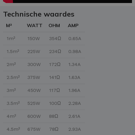
Technische waardes
M²
WATT
OHM
AMP
1m²
150W
354Ω
0.65A
1.5m²
225W
234Ω
0.98A
2m²
300W
172Ω
1.34A
2.5m²
375W
141Ω
1.63A
3m²
450W
117Ω
1.96A
3.5m²
525W
100Ω
2.28A
4m²
600W
88Ω
2.61A
4.5m²
675W
78Ω
2.93A