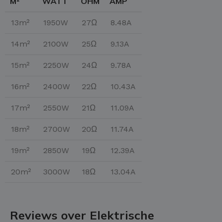
M²
WATT
OHM
AMP
13m²
1950W
27Ω
8.48A
14m²
2100W
25Ω
9.13A
15m²
2250W
24Ω
9.78A
16m²
2400W
22Ω
10.43A
17m²
2550W
21Ω
11.09A
18m²
2700W
20Ω
11.74A
19m²
2850W
19Ω
12.39A
20m²
3000W
18Ω
13.04A
Reviews over Elektrische