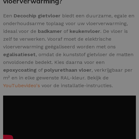
vloerverwarming?
Een
Decochip gietvloer
biedt een duurzame, egale en
onderhoudsarme toplaag voor uw vloerverwarming,
ideaal voor de
badkamer
of
keukenvloer
. De vloer is
zelf te verwerken. Vooraf moet de elektrische
vloerverwarming geëgaliseerd worden met ons
egalisatieset
, omdat de kunststof gietvloer de matten
onvoldoende bedekt. Kies daarna voor een
epoxycoating
of
polyurethaan vloer
, verkrijgbaar per
m² en in elke gewenste RAL-kleur. Bekijk de
YouTubevideo's
voor de installatie-instructies.