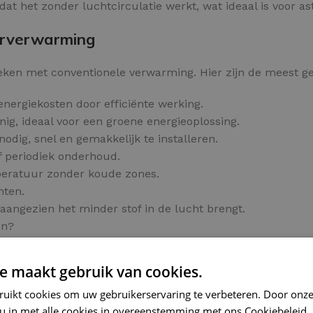
t het zonder luchtcirculatie werkt, wat ideaal is voor ast
oerverwarming
leken met conventionele verwarming. Hier zijn de meest 
energiekosten door efficiënte werking.
ig, ideaal voor een groene energieoplossing.
odig, snel en gemakkelijk te installeren.
f periodiek onderhoud.
peratuur zonder koude zones.
hten.
aangezien het minder stof in de lucht brengt.
en?
e maakt gebruik van cookies.
ruikt cookies om uw gebruikerservaring te verbeteren. Door onze
me oplossing voor tegelvloeren.
 u in met alle cookies in overeenstemming met ons Cookiebeleid.