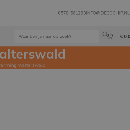
0578-561283
INFO@DECOCHIP.NL
€
0,
alterswald
rwarming Walterswald