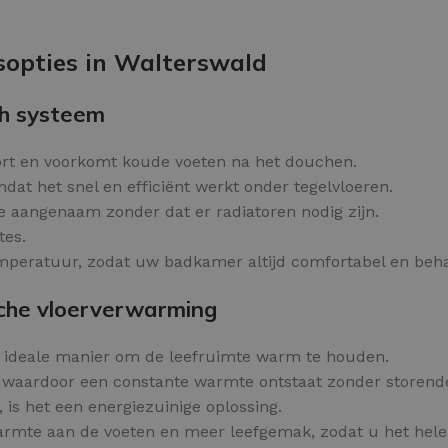
Kleurvlokken
OPTIES SELECTEREN
sopties in Walterswald
h systeem
ort en voorkomt koude voeten na het douchen.
dat het snel en efficiënt werkt onder tegelvloeren.
te aangenaam zonder dat er radiatoren nodig zijn.
tes.
peratuur, zodat uw badkamer altijd comfortabel en behaa
che vloerverwarming
n ideale manier om de leefruimte warm te houden.
waardoor een constante warmte ontstaat zonder storende
, is het een energiezuinige oplossing.
rmte aan de voeten en meer leefgemak, zodat u het hele