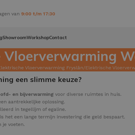
agen van
9:00 t/m 17:30
g
Showroom
Workshop
Contact
he Vloerverwarming W
Elektrische Vloerverwarming Fryslân
Elektrische Vloerve
ming een slimme keuze?
ofd
- en bijverwarming
voor diverse ruimtes in huis.
een aantrekkelijke oplossing.
erd in tegellijm of egaline.
s het een lange termijn investering die geld bespaart.
 je voeten.