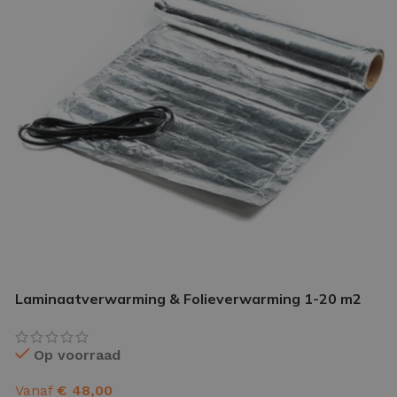
IETVLOER GEREEDSCHAP
etvloer gereedschap pakket
le gereedschappen
Laminaatverwarming & Folieverwarming 1-20 m2
Op voorraad
Vanaf
€
48,00