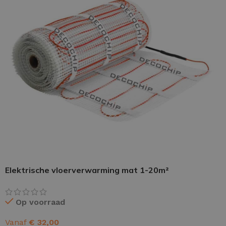
PU GIETVLOER
Gietvloer woonruimte
Gietvloer badkamer
LOS PER VERPAKKING
Impregneer
Elektrische vloerverwarming mat 1-20m²
Impregneer snel
Tegelprimer
Op voorraad
Schraaplaag PU
Vanaf
€
32,00