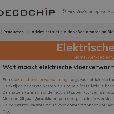
Vind Ons
Open op werkd
Producten
Advies
Instructie Video’s
Beeldmateriaal
Blo
Elektrisc
Home
Werkgebied
Wat maakt elektrische vloerverwar
Een
elektrische vloerverwarming
zorgt voor efficiënte
ho
Dankzij de beperkte kosten en simpele installatie is het 
De matten kunnen zonder extra stappen worden geïnstalle
Met een
25 jaar garantie
en een energiezuinige werking i
De constante warmte zorgt voor comfort zonder kou aan
Tip: