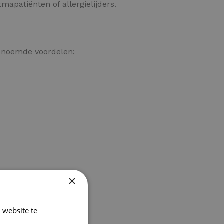
mapatiënten of allergielijders.
genoemde voordelen:
×
 website te
Lees verder