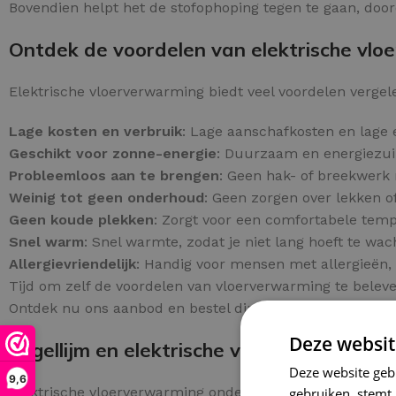
Bovendien helpt het de stofophoping tegen te gaan, doorda
Ontdek de voordelen van elektrische vl
Elektrische vloerverwarming biedt veel voordelen verge
Lage kosten en verbruik
: Lage aanschafkosten en lage 
Geschikt voor zonne-energie
: Duurzaam en energiezuin
Probleemloos aan te brengen
: Geen hak- of breekwerk n
Weinig tot geen onderhoud
: Geen zorgen over lekken o
Geen koude plekken
: Zorgt voor een comfortabele tem
Snel warm
: Snel warmte, zodat je niet lang hoeft te wac
Allergievriendelijk
: Handig voor mensen met allergieën, 
Tijd om zelf de voordelen van vloerverwarming te belev
Ontdek nu ons aanbod en bestel direct online!
Deze websit
Tegellijm en elektrische vloerverwarming
Deze website geb
9,6
Elektrische vloerverwarming onder tegels biedt een slim
gebruiken, stemt