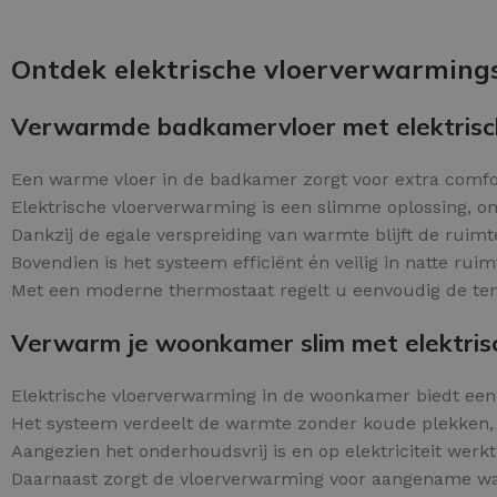
Schraaplaag epoxy
OPTIES SELECTEREN
Gietvloer PU
Ontdek elektrische vloerverwarming
Gietvloer Epoxy
Verwarmde badkamervloer met elektrisc
Een warme vloer in de badkamer zorgt voor extra comf
Elektrische vloerverwarming is een slimme oplossing, om
Dankzij de egale verspreiding van warmte blijft de ruim
Bovendien is het systeem efficiënt én veilig in natte ruim
Met een moderne thermostaat regelt u eenvoudig de tem
Verwarm je woonkamer slim met elektris
Elektrische vloerverwarming in de woonkamer biedt ee
Het systeem verdeelt de warmte zonder koude plekken, 
Aangezien het onderhoudsvrij is en op elektriciteit werkt
Daarnaast zorgt de vloerverwarming voor aangename wa