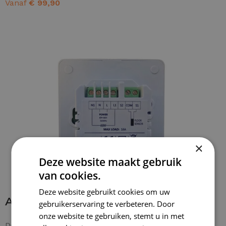
Vanaf
€
99,90
OPTIES SELECTEREN
×
Deze website maakt gebruik
van cookies.
Deze website gebruikt cookies om uw
Aansluiten thermostaat
gebruikerservaring te verbeteren. Door
onze website te gebruiken, stemt u in met
De bedrading is zonder problemen aan te sluiten. De