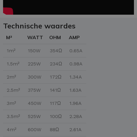
Technische waardes
M²
WATT
OHM
AMP
1m²
150W
354Ω
0.65A
1.5m²
225W
234Ω
0.98A
2m²
300W
172Ω
1.34A
2.5m²
375W
141Ω
1.63A
3m²
450W
117Ω
1.96A
3.5m²
525W
100Ω
2.28A
4m²
600W
88Ω
2.61A