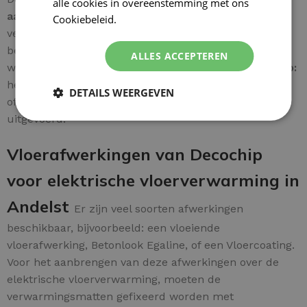
alle cookies in overeenstemming met ons
aardingsdraad van de mat
wordt rechtstreeks
Cookiebeleid.
Lees verder
verbonden met de
aardingspunt
voor een
betrouwbare installatie. Een
stap-voor-stap gids
ALLES ACCEPTEREN
wordt meegeleverd voor extra gebruiksgemak.
Let op:
het aansluiten van elektrische installaties dient
DETAILS WEERGEVEN
officieel door een
erkende installateur
te worden
uitgevoerd.
Vloerafwerkingen van Decochip
voor elektrische vloerverwarming in
Andelst
Er zijn veel soorten afwerkingen
beschikbaar, bijvoorbeeld: een vloeiende
vloerafwerking, Betonlook Egaline, of een Vloercoating.
Voor het aanbrengen van deze afwerkingen over de
elektrische vloerverwarming, moeten de
verwarmingsmatten gefixeerd worden met