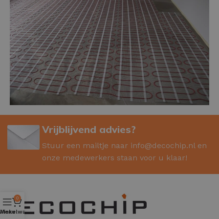
Vrijblijvend advies?
Stuur een mailtje naar
info@decochip.nl
en
onze medewerkers staan voor u klaar!
0
Winkelwagen
Menu