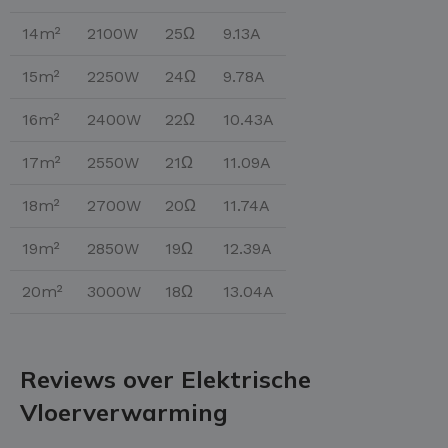
14m²
2100W
25Ω
9.13A
15m²
2250W
24Ω
9.78A
16m²
2400W
22Ω
10.43A
17m²
2550W
21Ω
11.09A
18m²
2700W
20Ω
11.74A
19m²
2850W
19Ω
12.39A
20m²
3000W
18Ω
13.04A
Reviews over Elektrische
Vloerverwarming