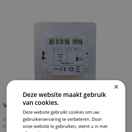
×
Deze website maakt gebruik
van cookies.
Verbinding maken met thermostaat
Deze website gebruikt cookies om uw
gebruikerservaring te verbeteren. Door
De bedrading is makkelijk te verbinden met de
onze website te gebruiken, stemt u in met
thermostaat. De
aardingsdraad van de mat
wordt