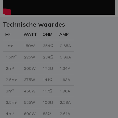
Technische waardes
M²
WATT
OHM
AMP
1m²
150W
354Ω
0.65A
1.5m²
225W
234Ω
0.98A
2m²
300W
172Ω
1.34A
2.5m²
375W
141Ω
1.63A
3m²
450W
117Ω
1.96A
3.5m²
525W
100Ω
2.28A
4m²
600W
88Ω
2.61A