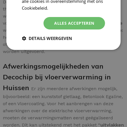
alle cookies in overeenstemming met ons
De bedrading is makkelijk te verbinden met de
Cookiebeleid.
Lees verder
thermostaat. De
aardedraad van de verwarming mat
wordt rechtstreeks verbonden met de
aardingspunt
ALLES ACCEPTEREN
voor een correcte werking. Een
uitgebreide instructie
wordt meegeleverd voor extra gebruiksgemak.
Let op:
het aansluiten van elektrische installaties dient
DETAILS WEERGEVEN
officieel door een
professioneel installateur
te
worden uitgevoerd.
Afwerkingsmogelijkheden van
Decochip bij vloerverwarming in
Huissen
Er zijn meerdere afwerkingen mogelijk,
bijvoorbeeld: een kunststof gietlaag, Betonlook Egaline,
of een Vloercoating. Voor het aanbrengen van deze
afwerkingen over de elektrische vloerverwarming,
moeten de verwarmingsmatten eerst geëgaliseerd
worden. Dit kan uitstekend met het pakket
''uitvlakken