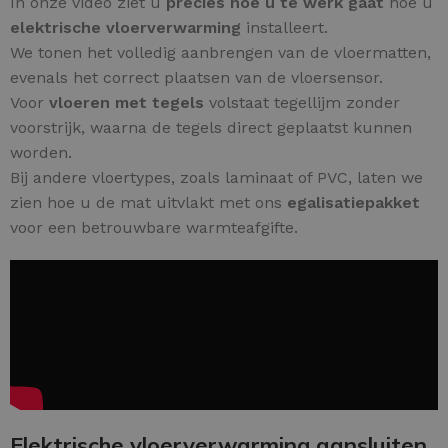
In onze video ziet u
precies hoe u te werk gaat
hoe u
elektrische vloerverwarming
installeert.
We tonen het volledig aanbrengen van de vloermatten,
evenals het correct plaatsen van de vloersensor.
Voor
vloeren met tegels
volstaat tegellijm zonder
voorstrijk, waarna de tegels direct geplaatst kunnen
worden.
Bij andere vloertypes, zoals laminaat of PVC, laten we
zien hoe u de mat uitvlakt met ons
egalisatiepakket
voor een betrouwbare warmteafgifte.
Elektrische vloerverwarming aansluiten