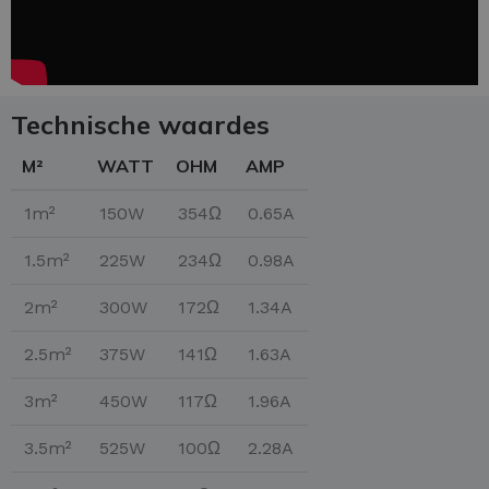
Technische waardes
M²
WATT
OHM
AMP
1m²
150W
354Ω
0.65A
1.5m²
225W
234Ω
0.98A
2m²
300W
172Ω
1.34A
2.5m²
375W
141Ω
1.63A
3m²
450W
117Ω
1.96A
3.5m²
525W
100Ω
2.28A