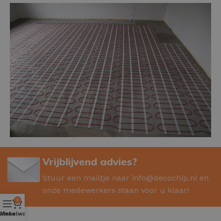
Vrijblijvend advies?
Stuur een mailtje naar
info@decochip.nl
en
onze medewerkers staan voor u klaar!
0
Winkelwagen
Menu