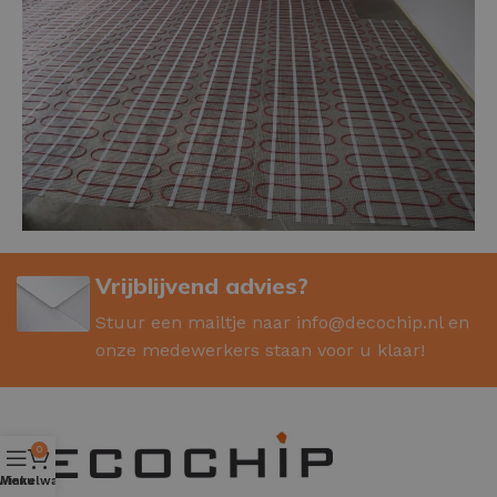
Vrijblijvend advies?
Stuur een mailtje naar
info@decochip.nl
en
onze medewerkers staan voor u klaar!
0
Winkelwagen
Menu