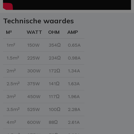
Technische waardes
M²
WATT
OHM
AMP
1m²
150W
354Ω
0.65A
1.5m²
225W
234Ω
0.98A
2m²
300W
172Ω
1.34A
2.5m²
375W
141Ω
1.63A
3m²
450W
117Ω
1.96A
3.5m²
525W
100Ω
2.28A
4m²
600W
88Ω
2.61A