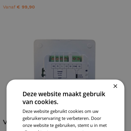
Vanaf
€
99,90
OPTIES SELECTEREN
×
Deze website maakt gebruik
van cookies.
Deze website gebruikt cookies om uw
gebruikerservaring te verbeteren. Door
Verbinding maken met thermostaat
onze website te gebruiken, stemt u in met