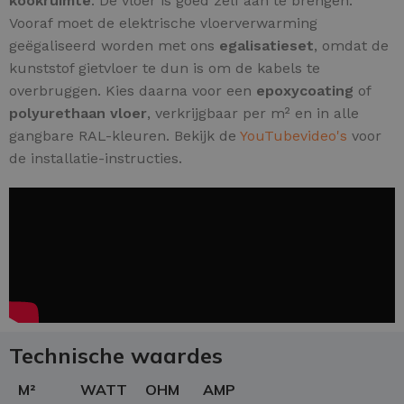
kookruimte
. De vloer is goed zelf aan te brengen.
Vooraf moet de elektrische vloerverwarming
geëgaliseerd worden met ons
egalisatieset
, omdat de
kunststof gietvloer te dun is om de kabels te
overbruggen. Kies daarna voor een
epoxycoating
of
polyurethaan vloer
, verkrijgbaar per m² en in alle
gangbare RAL-kleuren. Bekijk de
YouTubevideo's
voor
de installatie-instructies.
Technische waardes
M²
WATT
OHM
AMP