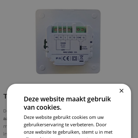
×
Thermostaat bedraden
Deze website maakt gebruik
van cookies.
De bedrading is zonder problemen aan te sluiten. De
Deze website gebruikt cookies om uw
aardkabel van de mat
wordt rechtstreeks verbonden
gebruikerservaring te verbeteren. Door
met de
aarde van de woning
voor een veilige
onze website te gebruiken, stemt u in met
installatie. Een
stap-voor-stap gids
wordt