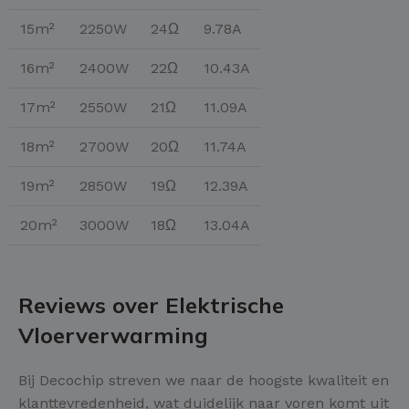
15m²
2250W
24Ω
9.78A
16m²
2400W
22Ω
10.43A
17m²
2550W
21Ω
11.09A
18m²
2700W
20Ω
11.74A
19m²
2850W
19Ω
12.39A
20m²
3000W
18Ω
13.04A
Reviews over Elektrische
Vloerverwarming
Bij Decochip streven we naar de hoogste kwaliteit en
klanttevredenheid, wat duidelijk naar voren komt uit