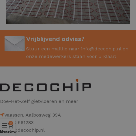
Vrijblijvend advies?
Stuur een mailtje naar
info@decochip.nl
en
onze medewerkers staan voor u klaar!
Doe-Het-Zelf gietvloeren en meer
Vaassen, Aalbosweg 39A
0578-561283
0
info@decochip.nl
Winkelwagen
Menu