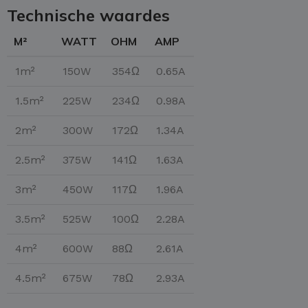
Technische waardes
M²
WATT
OHM
AMP
1m²
150W
354Ω
0.65A
1.5m²
225W
234Ω
0.98A
2m²
300W
172Ω
1.34A
2.5m²
375W
141Ω
1.63A
3m²
450W
117Ω
1.96A
3.5m²
525W
100Ω
2.28A
4m²
600W
88Ω
2.61A
4.5m²
675W
78Ω
2.93A