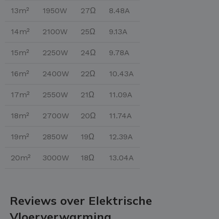
13m²
1950W
27Ω
8.48A
14m²
2100W
25Ω
9.13A
15m²
2250W
24Ω
9.78A
16m²
2400W
22Ω
10.43A
17m²
2550W
21Ω
11.09A
18m²
2700W
20Ω
11.74A
19m²
2850W
19Ω
12.39A
20m²
3000W
18Ω
13.04A
Reviews over Elektrische
Vloerverwarming