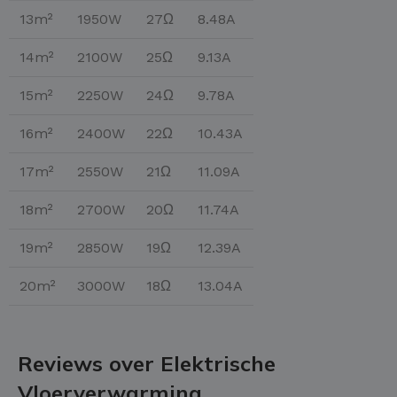
13m²
1950W
27Ω
8.48A
14m²
2100W
25Ω
9.13A
15m²
2250W
24Ω
9.78A
16m²
2400W
22Ω
10.43A
17m²
2550W
21Ω
11.09A
18m²
2700W
20Ω
11.74A
19m²
2850W
19Ω
12.39A
20m²
3000W
18Ω
13.04A
Reviews over Elektrische
Vloerverwarming