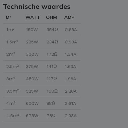
Technische waardes
M²
WATT
OHM
AMP
1m²
150W
354Ω
0.65A
1.5m²
225W
234Ω
0.98A
2m²
300W
172Ω
1.34A
2.5m²
375W
141Ω
1.63A
3m²
450W
117Ω
1.96A
3.5m²
525W
100Ω
2.28A
4m²
600W
88Ω
2.61A
4.5m²
675W
78Ω
2.93A