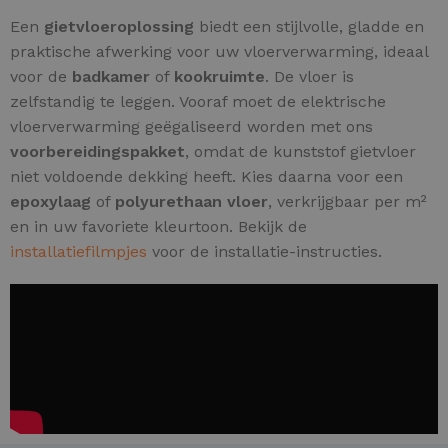
Een
gietvloeroplossing
biedt een stijlvolle, gladde en
praktische afwerking voor uw vloerverwarming, ideaal
voor de
badkamer
of
kookruimte
. De vloer is
zelfstandig te leggen. Vooraf moet de elektrische
vloerverwarming geëgaliseerd worden met ons
voorbereidingspakket
, omdat de kunststof gietvloer
niet voldoende dekking heeft. Kies daarna voor een
epoxylaag
of
polyurethaan vloer
, verkrijgbaar per m²
en in uw favoriete kleurtoon. Bekijk de
installatiefilmpjes
voor de installatie-instructies.