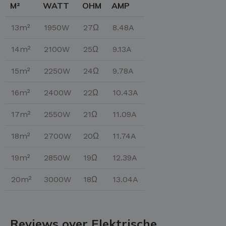
M²
WATT
OHM
AMP
13m²
1950W
27Ω
8.48A
14m²
2100W
25Ω
9.13A
15m²
2250W
24Ω
9.78A
16m²
2400W
22Ω
10.43A
17m²
2550W
21Ω
11.09A
18m²
2700W
20Ω
11.74A
19m²
2850W
19Ω
12.39A
20m²
3000W
18Ω
13.04A
Reviews over Elektrische