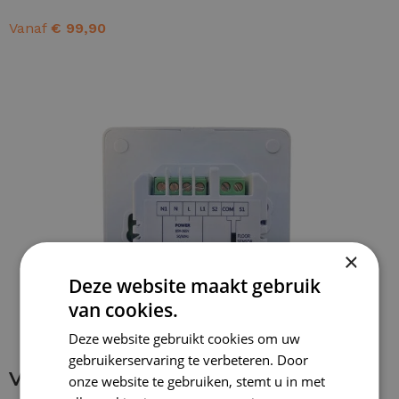
Vanaf
€
99,90
OPTIES SELECTEREN
×
Deze website maakt gebruik
van cookies.
Deze website gebruikt cookies om uw
gebruikerservaring te verbeteren. Door
Verbinding maken met thermostaat
onze website te gebruiken, stemt u in met