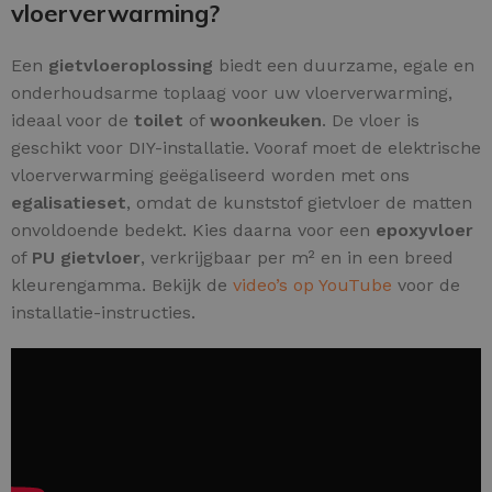
vloerverwarming?
Een
gietvloeroplossing
biedt een duurzame, egale en
onderhoudsarme toplaag voor uw vloerverwarming,
ideaal voor de
toilet
of
woonkeuken
. De vloer is
geschikt voor DIY-installatie. Vooraf moet de elektrische
vloerverwarming geëgaliseerd worden met ons
egalisatieset
, omdat de kunststof gietvloer de matten
onvoldoende bedekt. Kies daarna voor een
epoxyvloer
of
PU gietvloer
, verkrijgbaar per m² en in een breed
kleurengamma. Bekijk de
video’s op YouTube
voor de
installatie-instructies.