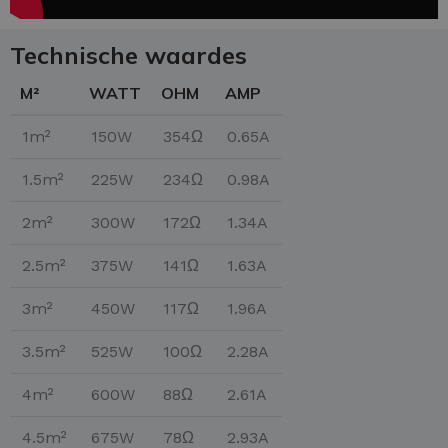
Technische waardes
M²
WATT
OHM
AMP
1m²
150W
354Ω
0.65A
1.5m²
225W
234Ω
0.98A
2m²
300W
172Ω
1.34A
2.5m²
375W
141Ω
1.63A
3m²
450W
117Ω
1.96A
3.5m²
525W
100Ω
2.28A
4m²
600W
88Ω
2.61A
4.5m²
675W
78Ω
2.93A