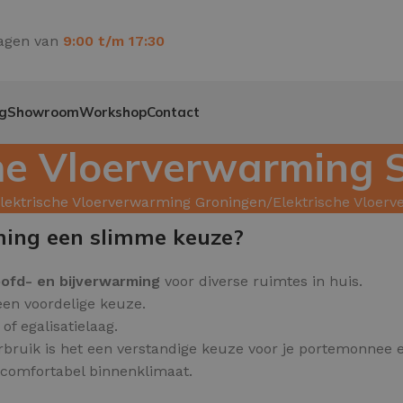
agen van
9:00 t/m 17:30
g
Showroom
Workshop
Contact
che Vloerverwarming
lektrische Vloerverwarming Groningen
Elektrische Vloer
ming een slimme keuze?
ofd
- en
bijverwarming
voor diverse ruimtes in huis.
 een voordelige keuze.
f egalisatielaag.
rbruik is het een verstandige keuze voor je portemonnee e
n comfortabel binnenklimaat.