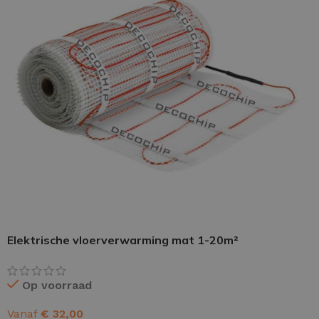
PU GIETVLOER
Gietvloer woonruimte
Gietvloer badkamer
LOS PER VERPAKKING
Impregneer
Elektrische vloerverwarming mat 1-20m²
Impregneer snel
Tegelprimer
Op voorraad
Schraaplaag PU
Vanaf
€
32,00