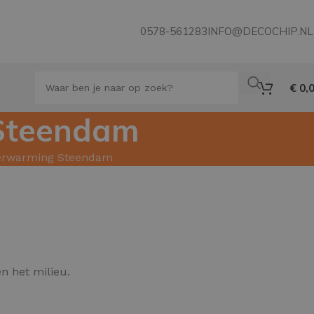
0578-561283
INFO@DECOCHIP.NL
€
0,
 Steendam
verwarming Steendam
n het milieu.