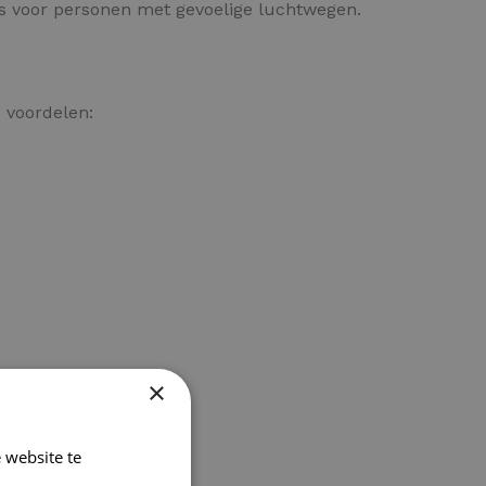
 is voor personen met gevoelige luchtwegen.
 voordelen:
×
 website te
Lees verder