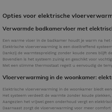
Schraaplaag epoxy
OPTIES SELECTEREN
Gietvloer PU
Opties voor elektrische vloerverwar
Gietvloer Epoxy
Verwarmde badkamervloer met elektrisc
Een warme vloer in de badkamer houdt je warm na het
Elektrische vloerverwarming is een doeltreffend systeem
Dankzij de warmtespreiding zonder koude zones blijft d
Bovendien is het systeem zuinig en geschikt voor vochti
Met een slimme thermostaat regelt u eenvoudig de tem
Vloerverwarming in de woonkamer: elektri
Elektrische vloerverwarming in de woonkamer biedt ee
Het systeem verdeelt de warmte zonder koude plekken,
Aangezien het vrijwel geen onderhoud vergt en elektrisc
Daarnaast zorgt de vloerverwarming voor meer comfort 