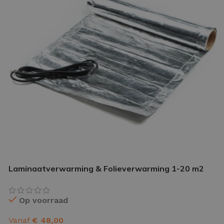
IETVLOER GEREEDSCHAP
etvloer gereedschap pakket
le gereedschappen
Laminaatverwarming & Folieverwarming 1-20 m2
Op voorraad
Vanaf
€
48,00