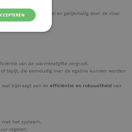
, waarbij de warmte snel en gelijkmatig door de vloer
ACCEPTEREN
ficiëntie van de warmteafgifte vergroot.
t of tapijt, die eenvoudig over de egaline kunnen worden
, wat bijdraagt aan de
efficiëntie en robuustheid
van
 met het systeem.
uur regelen.