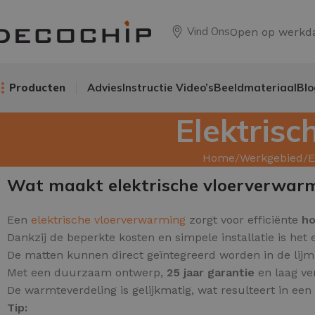
Vind Ons
Open op werkd
Producten
Advies
Instructie Video’s
Beeldmateriaal
Blo
Elektris
Home
Werkgebied
E
Wat maakt elektrische vloerverwar
Een
elektrische vloerverwarming
zorgt voor efficiënte
ho
Dankzij de beperkte kosten en simpele installatie is het
De matten kunnen direct geïntegreerd worden in de lijm o
Met een duurzaam ontwerp,
25 jaar garantie
en laag ve
De warmteverdeling is gelijkmatig, wat resulteert in ee
Tip: