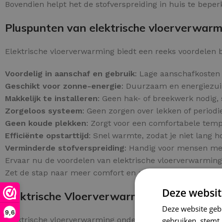
Bovendien helpt het de stofverspreiding in huis te beper
Pluspunten van elektrische vloerverwarmi
Elektrische vloerverwarming biedt een reeks voordelen b
Voordelig in aanschaf en gebruik
: Lage aanschafkosten 
Geschikt voor zonne-energie
: Duurzaam en energiezuin
Makkelijk te installeren
: Geen hak- of breekwerk nodig, 
Zorgeloos systeem
: Geen zorgen over lekken of period
Geen koude plekken
: Zorgt voor een comfortabele tem
Efficiënte opstarttijd
: Snel warmte, zodat je niet lang h
Verminderde stofverspreiding
: Handig voor mensen met 
Ervaar nu de voordelen van elektrische vloerverwarming 
Zet de stap naar meer comfort en plaats vandaag nog uw
Deze websit
Elektrische Vloerverwarming Onder Tege
Deze website geb
9,6
Elektrische vloerverwarming onder tegels biedt een wa
gebruiken, stemt