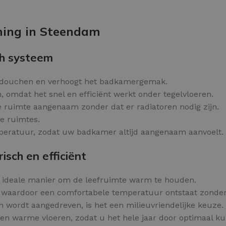
Kleurvlokken
OPTIES SELECTEREN
ming in Steendam
h systeem
 douchen en verhoogt het badkamergemak.
, omdat het snel en efficiënt werkt onder tegelvloeren.
e ruimte aangenaam zonder dat er radiatoren nodig zijn.
ge ruimtes.
peratuur, zodat uw badkamer altijd aangenaam aanvoelt.
sch en efficiënt
n ideale manier om de leefruimte warm te houden.
 waardoor een comfortabele temperatuur ontstaat zonder
h wordt aangedreven, is het een milieuvriendelijke keuze.
en warme vloeren, zodat u het hele jaar door optimaal k