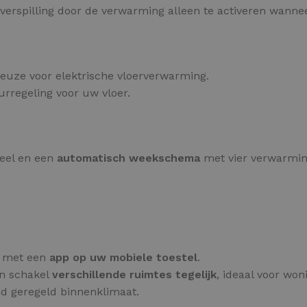
verspilling door de verwarming alleen te activeren wannee
euze voor elektrische vloerverwarming.
uurregeling voor uw vloer.
neel en een
automatisch weekschema
met vier verwarmi
g met een
app op uw mobiele toestel
.
n schakel
verschillende ruimtes tegelijk
, ideaal voor wo
ed geregeld binnenklimaat.