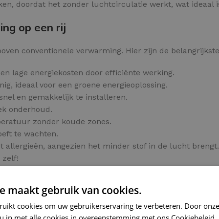
ken, doordat het zonder luchtcirculatie werkt, wat ideaal
ng op een rij
oven conventionele verwarming. Hier zijn de belangrijkste
en lage energiekosten door efficiënte werking.
ig, ideaal voor een groene energieoplossing.
snel en gemakkelijk te installeren.
iek onderhoud.
peratuur zonder koude zones.
oeft te wachten.
allergieën, aangezien het minder stof in de lucht brengt.
zelf!
 bestelling.
e maakt gebruik van cookies.
ls
ruikt cookies om uw gebruikerservaring te verbeteren. Door onze
rme tegelvloer op een slimme manier.
 u in met alle cookies in overeenstemming met ons Cookiebeleid.