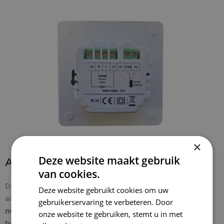
×
Deze website maakt gebruik
Aansluiten thermostaat
van cookies.
De bedrading is eenvoudig aan te sluiten op de
Deze website gebruikt cookies om uw
achterzijde van de thermostaat. De
aardkabel van de
gebruikerservaring te verbeteren. Door
mat
wordt rechtstreeks verbonden met de
onze website te gebruiken, stemt u in met
huisinstallatie-aarde
voor een veilige installatie. Een