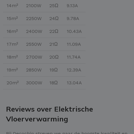
14m²
2100W
25Ω
9.13A
15m²
2250W
24Ω
9.78A
16m²
2400W
22Ω
10.43A
17m²
2550W
21Ω
11.09A
18m²
2700W
20Ω
11.74A
19m²
2850W
19Ω
12.39A
20m²
3000W
18Ω
13.04A
Reviews over Elektrische
Vloerverwarming
Bij Decochip streven we naar de hoogste kwaliteit en