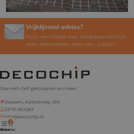
Vrijblijvend advies?
Stuur een mailtje naar
info@decochip.nl
en
onze medewerkers staan voor u klaar!
Doe-Het-Zelf gietvloeren en meer
Vaassen, Aalbosweg 39A
0578-561283
info@decochip.nl
0
Winkelwagen
Menu