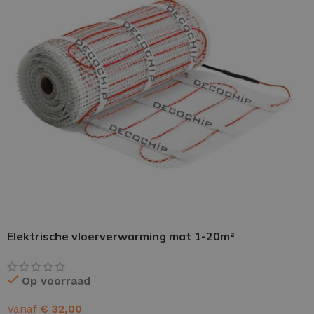
PU GIETVLOER
Gietvloer woonruimte
Gietvloer badkamer
LOS PER VERPAKKING
Impregneer
Elektrische vloerverwarming mat 1-20m²
Impregneer snel
Tegelprimer
Op voorraad
Schraaplaag PU
Vanaf
€
32,00