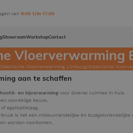
agen van
9:00 t/m 17:30
g
Showroom
Workshop
Contact
che Vloerverwarming 
Elektrische Vloerverwarming Limburg
Elektrische Vloerv
ming aan te schaffen
hoofd
- en
bijverwarming
voor diverse ruimtes in huis.
 een voordelige keuze.
f egalisatielaag.
bruik is het een milieuvriendelijke én budgetvriendelijke 
kken worden voorkomen.