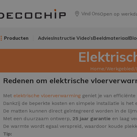
Vind Ons
Open op werkd
Producten
Advies
Instructie Video’s
Beeldmateriaal
Blo
Elektris
Home
Werkgebied
Redenen om elektrische vloerverwar
Met
elektrische vloerverwarming
geniet je van efficiënte
Dankzij de beperkte kosten en simpele installatie is het
De matten kunnen direct geïntegreerd worden in de lijm o
Met een duurzaam ontwerp,
25 jaar garantie
en laag ver
De warmte wordt egaal verspreid, waardoor koude ple
Tip: