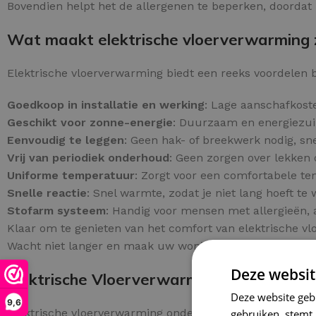
Bovendien helpt het de allergenen te beperken, doordat h
Wat maakt elektrische vloerverwarming z
Elektrische vloerverwarming biedt een reeks voordelen b
Goedkoop in installatie en werking
: Lage aanschafkoste
Geschikt voor zonne-energie
: Duurzaam en energiezuin
Eenvoudig te leggen
: Geen hak- of breekwerk nodig, sne
Vrij van periodiek onderhoud
: Geen zorgen over lekken 
Uniforme temperatuur
: Zorgt voor een comfortabele t
Snelle reactie
: Snel warmte, zodat je niet lang hoeft te
Stofarm systeem
: Handig voor mensen met allergieën, 
Klaar om te genieten van het comfort van elektrische v
Wacht niet langer en maak uw woning comfortabeler!
Deze websit
Elektrische Vloerverwarming Onder Tege
Deze website geb
9,6
Elektrische vloerverwarming onder tegels biedt een zuini
gebruiken, stemt