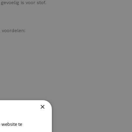
evoelig is voor stof.
 voordelen:
×
 website te
Lees verder