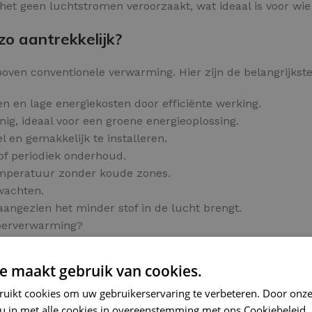
et geen luchtstromen veroorzaakt, wat ideaal is voor wie g
o aantrekkelijk?
oven conventionele verwarming. Hier zijn de belangrijkste
n en lage energiekosten door efficiënte werking.
ig, ideaal voor een groene energieoplossing.
l en gemakkelijk te installeren.
of periodiek onderhoud.
emperatuur zonder koude zones.
 wachten.
aangezien het minder stof in de lucht brengt.
loerverwarming?
e maakt gebruik van cookies.
ls
ruikt cookies om uw gebruikerservaring te verbeteren. Door onze
ge en prettige verwarming voor elke tegelvloer.
 u in met alle cookies in overeenstemming met ons Cookiebeleid.