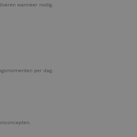
tiveren wanneer nodig.
ngsmomenten per dag.
oonconcepten.