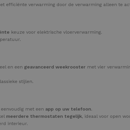
met efficiënte verwarming door de verwarming alleen te ac
ënte
keuze voor elektrische vloerverwarming.
mperatuur.
neel en een
geavanceerd weekrooster
met vier verwarmi
assieke stijlen.
g eenvoudig met een
app op uw telefoon
.
kel
meerdere thermostaten tegelijk
, ideaal voor open w
rd interieur.