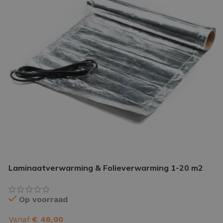
IETVLOER GEREEDSCHAP
etvloer gereedschap pakket
le gereedschappen
Laminaatverwarming & Folieverwarming 1-20 m2
Op voorraad
Vanaf
€
48,00