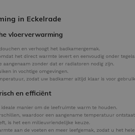
Kleurvlokken
OPTIES SELECTEREN
ming in Eckelrade
he vloerverwarming
 douchen en verhoogt het badkamergemak.
 omdat het direct warmte levert en eenvoudig onder tegel
te aangenaam zonder dat er radiatoren nodig zijn.
ruiken in vochtige omgevingen.
eratuur, zodat uw badkamer altijd klaar is voor gebruik
sch en efficiënt
n ideale manier om de leefruimte warm te houden.
schillen, waardoor een aangename temperatuur ontstaat 
t, is het een milieuvriendelijke keuze.
rmte aan de voeten en meer leefgemak, zodat u het hele