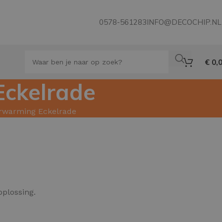
0578-561283
INFO@DECOCHIP.NL
€
0,
Eckelrade
erwarming Eckelrade
oplossing.