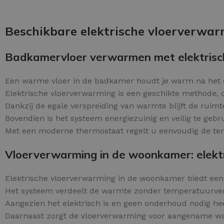
Schraaplaag epoxy
OPTIES SELECTEREN
Gietvloer PU
Beschikbare elektrische vloerverwar
Gietvloer Epoxy
Badkamervloer verwarmen met elektrisc
Een warme vloer in de badkamer houdt je warm na het
Elektrische vloerverwarming is een geschikte methode,
Dankzij de egale verspreiding van warmte blijft de ruim
Bovendien is het systeem energiezuinig en veilig te geb
Met een moderne thermostaat regelt u eenvoudig de temp
Vloerverwarming in de woonkamer: elektri
Elektrische vloerverwarming in de woonkamer biedt ee
Het systeem verdeelt de warmte zonder temperatuurver
Aangezien het elektrisch is en geen onderhoud nodig heef
Daarnaast zorgt de vloerverwarming voor aangename wa