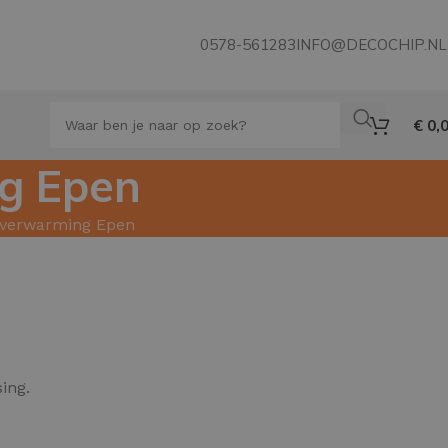
0578-561283
INFO@DECOCHIP.NL
€
0,
ng Epen
erverwarming Epen
ing.