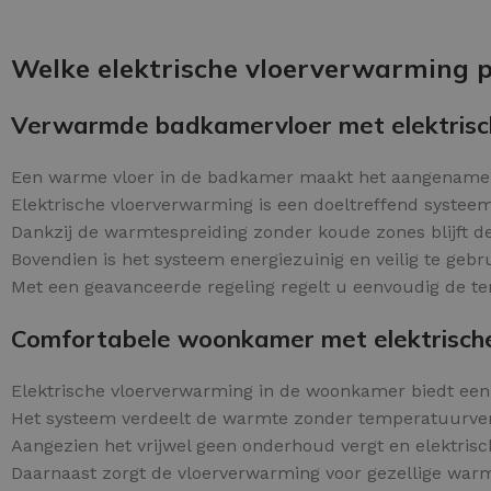
Schraaplaag epoxy
OPTIES SELECTEREN
Gietvloer PU
Welke elektrische vloerverwarming p
Gietvloer Epoxy
Verwarmde badkamervloer met elektrisc
Een warme vloer in de badkamer maakt het aangenamer
Elektrische vloerverwarming is een doeltreffend systee
Dankzij de warmtespreiding zonder koude zones blijft d
Bovendien is het systeem energiezuinig en veilig te geb
Met een geavanceerde regeling regelt u eenvoudig de te
Comfortabele woonkamer met elektrisch
Elektrische vloerverwarming in de woonkamer biedt ee
Het systeem verdeelt de warmte zonder temperatuurver
Aangezien het vrijwel geen onderhoud vergt en elektrisc
Daarnaast zorgt de vloerverwarming voor gezellige warmte