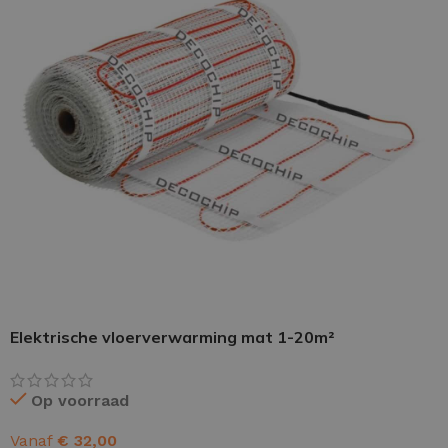
PU GIETVLOER
Gietvloer woonruimte
Gietvloer badkamer
LOS PER VERPAKKING
Impregneer
Elektrische vloerverwarming mat 1-20m²
Impregneer snel
Tegelprimer
Op voorraad
Schraaplaag PU
Vanaf
€
32,00