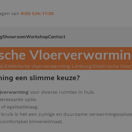
agen van
9:00 t/m 17:30
g
Showroom
Workshop
Contact
ische Vloerverwarmi
d
Elektrische Vloerverwarming Limburg
Elektrische Vlo
ming een slimme keuze?
ijverwarming
voor diverse ruimtes in huis.
teressante optie.
f egalisatielaag.
rbruik is het een zuinige en duurzame verwarmingsoploss
n comfortabel binnenklimaat.