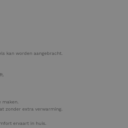
OPTIES SELECTEREN
gels kan worden aangebracht.
t.
e maken.
at zonder extra verwarming.
fort ervaart in huis.