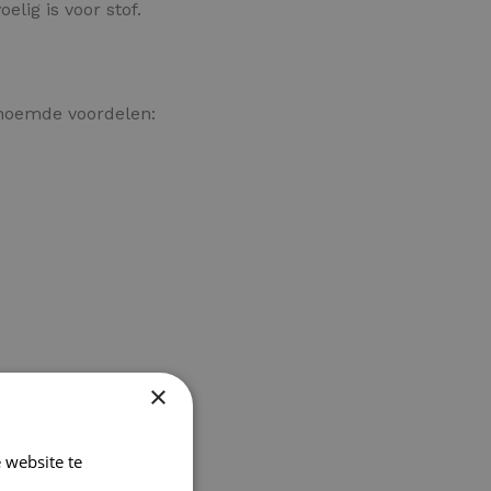
elig is voor stof.
enoemde voordelen:
×
 website te
en.
Lees verder