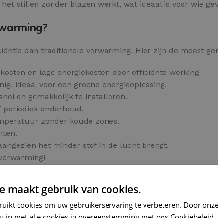
et stil en zonder blazen werkt, wat ideaal is voor wie gevo
rwarming?
ciëntie dan traditionele verwarming. Hier zijn de meest g
kosten en lage energiekosten door efficiënte werking.
ig, ideaal voor een groene energieoplossing.
snel en gemakkelijk te installeren.
f periodiek onderhoud.
emperatuur zonder koude zones.
hten.
aangezien het minder stof in de lucht brengt.
rverwarming!
e maakt gebruik van cookies.
verwarming
ruikt cookies om uw gebruikerservaring te verbeteren. Door onze
ficiënte en comfortabele manier om uw ruimte te verwarm
 u in met alle cookies in overeenstemming met ons Cookiebeleid.