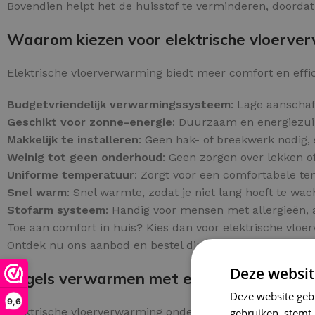
Bovendien helpt het de huisstof te verminderen, doordat h
Waarom kiezen voor elektrische vloerve
Elektrische vloerverwarming biedt meer comfort en effi
Budgetvriendelijk verwarmingssysteem
: Lage aanschaf
Geschikt voor zonne-energie
: Duurzaam en energiezuin
Makkelijk te installeren
: Geen hak- of breekwerk nodig, 
Weinig tot geen onderhoud
: Geen zorgen over lekken o
Uniforme temperatuur
: Zorgt voor een comfortabele t
Snel warm
: Snel warmte, zodat je niet lang hoeft te wac
Stofarm systeem
: Handig voor mensen met allergieën, 
Toe aan comfort in huis? Kies dan voor elektrische vloe
Ontdek nu ons aanbod en bestel direct online!
Deze websit
Tegels verwarmen met elektrische vloer
Deze website geb
9,6
Elektrische vloerverwarming onder tegels biedt een ef
gebruiken, stemt