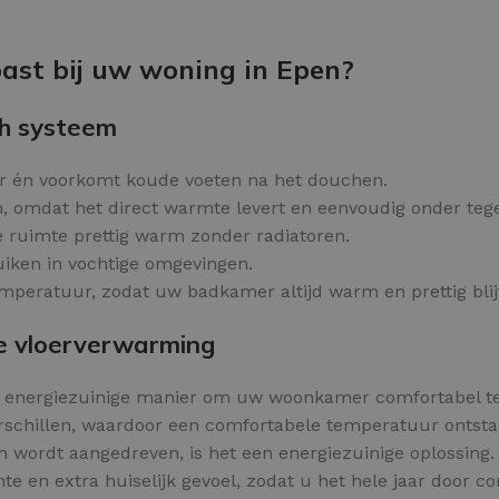
Kleurvlokken
OPTIES SELECTEREN
ast bij uw woning in Epen?
h systeem
 én voorkomt koude voeten na het douchen.
m, omdat het direct warmte levert en eenvoudig onder te
e ruimte prettig warm zonder radiatoren.
ruiken in vochtige omgevingen.
mperatuur, zodat uw badkamer altijd warm en prettig blijf
e vloerverwarming
n energiezuinige manier om uw woonkamer comfortabel t
schillen, waardoor een comfortabele temperatuur ontsta
h wordt aangedreven, is het een energiezuinige oplossing.
 en extra huiselijk gevoel, zodat u het hele jaar door com