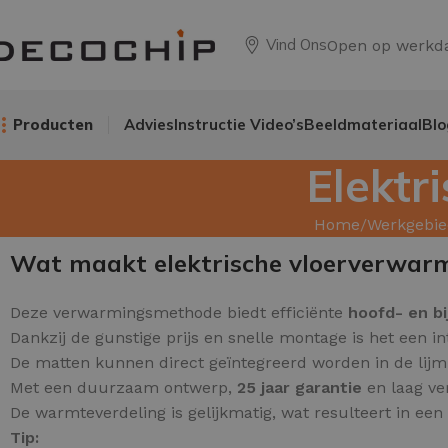
Vind Ons
Open op werkd
Producten
Advies
Instructie Video’s
Beeldmateriaal
Blo
Elektr
Home
Werkgebie
Wat maakt elektrische vloerverwar
Deze verwarmingsmethode biedt efficiënte
hoofd
- en b
Dankzij de gunstige prijs en snelle montage is het een in
De matten kunnen direct geïntegreerd worden in de lijm o
Met een duurzaam ontwerp,
25 jaar garantie
en laag ve
De warmteverdeling is gelijkmatig, wat resulteert in ee
Tip: