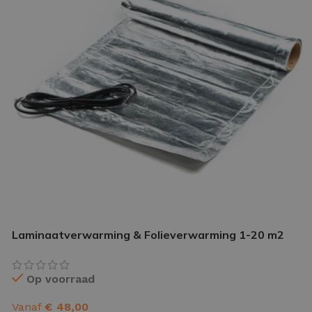
IETVLOER GEREEDSCHAP
etvloer gereedschap pakket
le gereedschappen
Laminaatverwarming & Folieverwarming 1-20 m2
Op voorraad
Vanaf
€
48,00