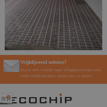
Vrijblijvend advies?
Stuur een mailtje naar
info@decochip.nl
en
onze medewerkers staan voor u klaar!
0
Winkelwagen
Menu