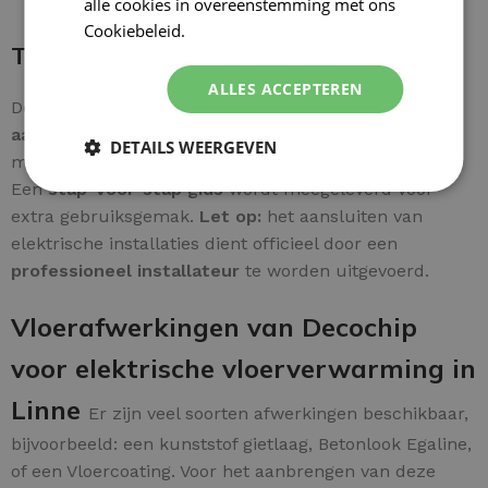
alle cookies in overeenstemming met ons
Cookiebeleid.
Lees verder
Thermostaataansluiting
ALLES ACCEPTEREN
De bedrading is zonder problemen aan te sluiten. De
aardkabel van de mat
wordt rechtstreeks verbonden
DETAILS WEERGEVEN
met de
huisaarde
voor een betrouwbare installatie.
Een
stap-voor-stap gids
wordt meegeleverd voor
extra gebruiksgemak.
Let op:
het aansluiten van
elektrische installaties dient officieel door een
professioneel installateur
te worden uitgevoerd.
Vloerafwerkingen van Decochip
voor elektrische vloerverwarming in
Linne
Er zijn veel soorten afwerkingen beschikbaar,
bijvoorbeeld: een kunststof gietlaag, Betonlook Egaline,
of een Vloercoating. Voor het aanbrengen van deze