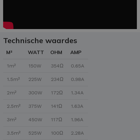
Technische waardes
M²
WATT
OHM
AMP
1m²
150W
354Ω
0.65A
1.5m²
225W
234Ω
0.98A
2m²
300W
172Ω
1.34A
2.5m²
375W
141Ω
1.63A
3m²
450W
117Ω
1.96A
3.5m²
525W
100Ω
2.28A