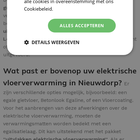
alle cookies in overeenstemming met ons
groene/geel draad van de mat
wordt rechtstreeks
Cookiebeleid.
Lees verder
verbonden met de
aarde van de woning
voor een
betrouwbare installatie. Een
gebruiksvriendelijke
ALLES ACCEPTEREN
uitleg
wordt meegeleverd voor extra gebruiksgemak.
Let op:
het aansluiten van elektrische installaties dient
DETAILS WEERGEVEN
officieel door een
erkende installateur
te worden
uitgevoerd.
Wat past er bovenop uw elektrische
vloerverwarming in Nieuwdorp?
Er
zijn verschillende opties mogelijk, bijvoorbeeld: een
egale gietvloer, Betonlook Egaline, of een Vloercoating.
Voor het aanbrengen van deze afwerkingen over de
elektrische vloerverwarming, moeten de
verwarmingsmatten worden bedekt met een
egalisatielaag. Dit kan uitstekend met het pakket
''uitvlakken elektrische vloerverwarming''
. Als er