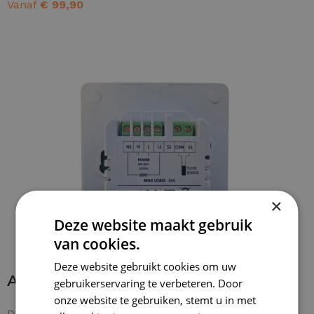
Vanaf
€
99,90
OPTIES SELECTEREN
×
Deze website maakt gebruik
van cookies.
Deze website gebruikt cookies om uw
Aansluiten thermostaat
gebruikerservaring te verbeteren. Door
onze website te gebruiken, stemt u in met
De bedrading is zonder problemen aan te sluiten. De