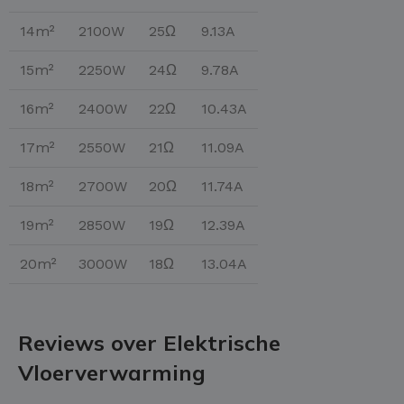
14m²
2100W
25Ω
9.13A
15m²
2250W
24Ω
9.78A
16m²
2400W
22Ω
10.43A
17m²
2550W
21Ω
11.09A
18m²
2700W
20Ω
11.74A
19m²
2850W
19Ω
12.39A
20m²
3000W
18Ω
13.04A
Reviews over Elektrische
Vloerverwarming