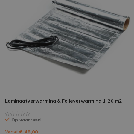
IETVLOER GEREEDSCHAP
etvloer gereedschap pakket
le gereedschappen
Laminaatverwarming & Folieverwarming 1-20 m2
Op voorraad
Vanaf
€
48,00