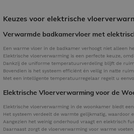
Schraaplaag epoxy
OPTIES SELECTEREN
Gietvloer PU
Keuzes voor elektrische vloerverwar
Gietvloer Epoxy
Verwarmde badkamervloer met elektrisc
Een warme vloer in de badkamer verhoogt niet alleen h
Elektrische vloerverwarming is een perfecte keuze, omda
Dankzij de uniforme temperatuurverdeling blijft de ruim
Bovendien is het systeem efficiënt én veilig in natte ruim
Met een intelligente temperatuurregelaar regelt u een
Elektrische Vloerverwarming voor de W
Elektrische vloerverwarming in de woonkamer biedt ee
Het systeem verdeelt de warmte gelijkmatig, waardoor e
Aangezien het weinig onderhoud vraagt en elektrisch fun
Daarnaast zorgt de vloerverwarming voor warme voeten e