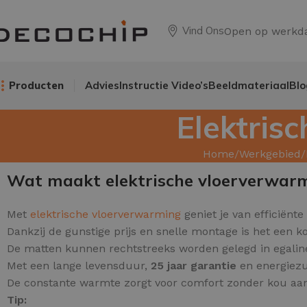
Vind Ons
Open op werkd
Producten
Advies
Instructie Video’s
Beeldmateriaal
Blo
Elektris
Home
Werkgebied
Wat maakt elektrische vloerverwar
Met
elektrische vloerverwarming
geniet je van efficiënte
Dankzij de gunstige prijs en snelle montage is het een 
De matten kunnen rechtstreeks worden gelegd in egaline 
Met een lange levensduur,
25 jaar garantie
en energiezu
De constante warmte zorgt voor comfort zonder kou aan
Tip: