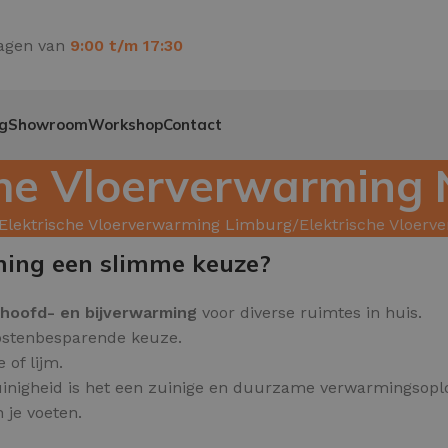
agen van
9:00 t/m 17:30
g
Showroom
Workshop
Contact
che Vloerverwarming
Elektrische Vloerverwarming Limburg
Elektrische Vloer
ming een slimme keuze?
hoofd- en bijverwarming
voor diverse ruimtes in huis.
kostenbesparende keuze.
of lijm.
inigheid is het een zuinige en duurzame verwarmingsoplo
 je voeten.