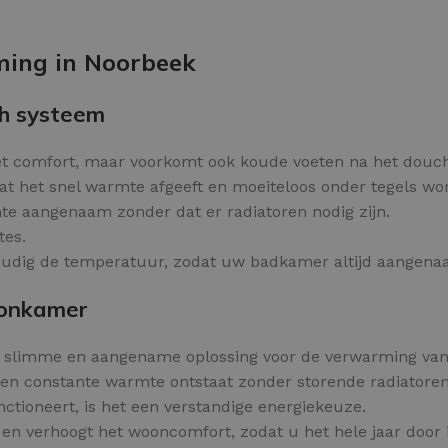
Kleurvlokken
OPTIES SELECTEREN
ming in Noorbeek
h systeem
et comfort, maar voorkomt ook koude voeten na het douc
t het snel warmte afgeeft en moeiteloos onder tegels wor
te aangenaam zonder dat er radiatoren nodig zijn.
tes.
voudig de temperatuur, zodat uw badkamer altijd aangena
oonkamer
n slimme en aangename oplossing voor de verwarming van
en constante warmte ontstaat zonder storende radiatoren
ctioneert, is het een verstandige energiekeuze.
n verhoogt het wooncomfort, zodat u het hele jaar door 