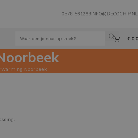
0578-561283
INFO@DECOCHIP.NL
€
0,
 Noorbeek
verwarming Noorbeek
ssing.