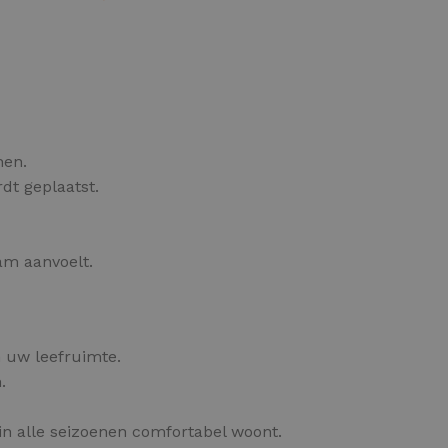
OPTIES SELECTEREN
hen.
dt geplaatst.
am aanvoelt.
 uw leefruimte.
.
in alle seizoenen comfortabel woont.