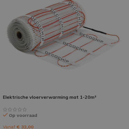
PU GIETVLOER
Gietvloer woonruimte
Gietvloer badkamer
LOS PER VERPAKKING
Impregneer
Elektrische vloerverwarming mat 1-20m²
Impregneer snel
Tegelprimer
Op voorraad
Schraaplaag PU
Vanaf
€
32,00