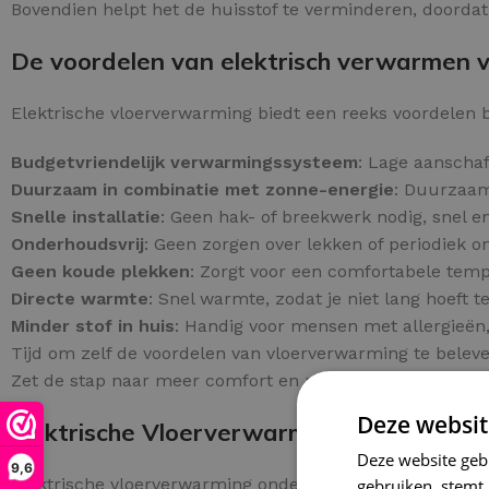
Bovendien helpt het de huisstof te verminderen, doordat
De voordelen van elektrisch verwarmen v
Elektrische vloerverwarming biedt een reeks voordelen
Budgetvriendelijk verwarmingssysteem
: Lage aanschaf
Duurzaam in combinatie met zonne-energie
: Duurzaam
Snelle installatie
: Geen hak- of breekwerk nodig, snel en
Onderhoudsvrij
: Geen zorgen over lekken of periodiek 
Geen koude plekken
: Zorgt voor een comfortabele tem
Directe warmte
: Snel warmte, zodat je niet lang hoeft t
Minder stof in huis
: Handig voor mensen met allergieën,
Tijd om zelf de voordelen van vloerverwarming te belev
Zet de stap naar meer comfort en plaats vandaag nog uw
Deze websit
Elektrische Vloerverwarming Onder Tege
Deze website geb
9,6
Elektrische vloerverwarming onder tegels biedt een zuini
gebruiken, stemt