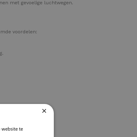
sonen met gevoelige luchtwegen.
emde voordelen:
g.
×
 website te
Lees verder