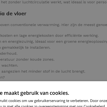
 het zonder luchtcirculatie werkt, wat ideaal is voor per
ia de vloer
 boven conventionele verwarming. Hier zijn de meest geno
kosten en lage energiekosten door efficiënte werking.
 en energiezuinig, ideaal voor een groene energieoplossin
 gemakkelijk te installeren.
onderhoud.
peratuur zonder koude zones.
e wachten.
 aangezien het minder stof in de lucht brengt.
en?
 bestelling.
e maakt gebruik van cookies.
ls
ruikt cookies om uw gebruikerservaring te verbeteren. Door onze
ge en prettige verwarming voor elke tegelvloer.
 u in met alle cookies in overeenstemming met ons Cookiebeleid.