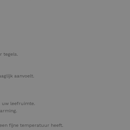
OPTIES SELECTEREN
 tegels.
glijk aanvoelt.
 uw leefruimte.
warming.
een fijne temperatuur heeft.