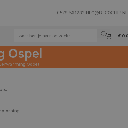
0578-561283
INFO@DECOCHIP.NL
€
0,
g Ospel
rverwarming Ospel
uis.
oplossing.