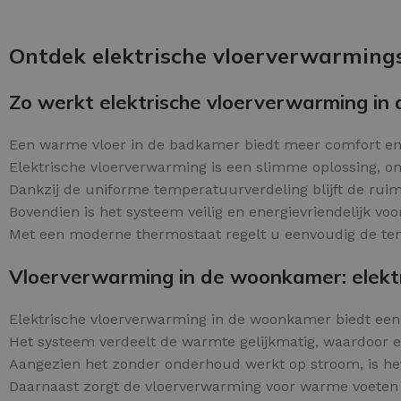
Schraaplaag epoxy
OPTIES SELECTEREN
Gietvloer PU
Ontdek elektrische vloerverwarmings
Gietvloer Epoxy
Zo werkt elektrische vloerverwarming in
Een warme vloer in de badkamer biedt meer comfort en
Elektrische vloerverwarming is een slimme oplossing, om
Dankzij de uniforme temperatuurverdeling blijft de ruimt
Bovendien is het systeem veilig en energievriendelijk vo
Met een moderne thermostaat regelt u eenvoudig de tem
Vloerverwarming in de woonkamer: elektri
Elektrische vloerverwarming in de woonkamer biedt ee
Het systeem verdeelt de warmte gelijkmatig, waardoor 
Aangezien het zonder onderhoud werkt op stroom, is he
Daarnaast zorgt de vloerverwarming voor warme voeten e