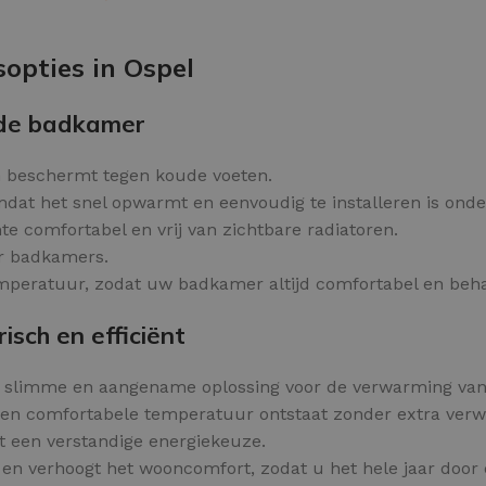
Kleurvlokken
OPTIES SELECTEREN
opties in Ospel
 de badkamer
 beschermt tegen koude voeten.
dat het snel opwarmt en eenvoudig te installeren is onder
e comfortabel en vrij van zichtbare radiatoren.
or badkamers.
peratuur, zodat uw badkamer altijd comfortabel en behaa
sch en efficiënt
n slimme en aangename oplossing voor de verwarming van
een comfortabele temperatuur ontstaat zonder extra ver
t een verstandige energiekeuze.
n verhoogt het wooncomfort, zodat u het hele jaar door 