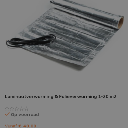
IETVLOER GEREEDSCHAP
etvloer gereedschap pakket
le gereedschappen
Laminaatverwarming & Folieverwarming 1-20 m2
Op voorraad
Vanaf
€
48,00