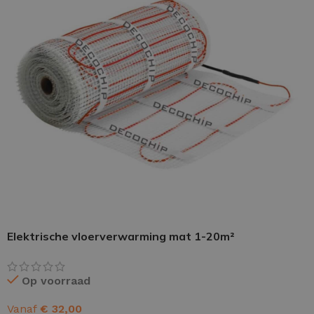
PU GIETVLOER
Gietvloer woonruimte
Gietvloer badkamer
LOS PER VERPAKKING
Impregneer
Elektrische vloerverwarming mat 1-20m²
Impregneer snel
Tegelprimer
Op voorraad
Schraaplaag PU
Vanaf
€
32,00