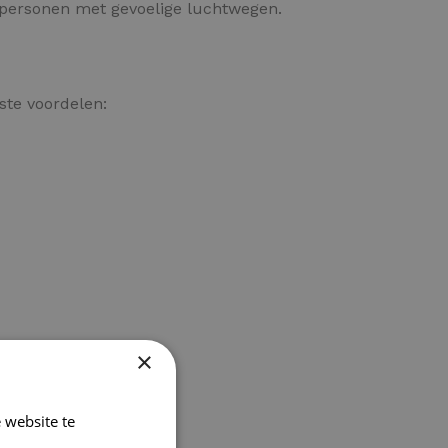
r personen met gevoelige luchtwegen.
ste voordelen:
×
 website te
Lees verder