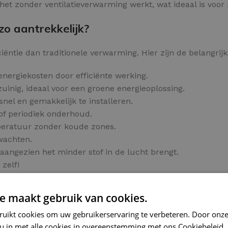
het zonder ventilatieverwarming werkt, wat ideaal is voo
o aantrekkelijk?
ëntie dan traditionele verwarming. Hier zijn de belangrijk
energiekosten door efficiënte werking.
inig, ideaal voor een groene energieoplossing.
snel en gemakkelijk te installeren.
of periodiek onderhoud.
peratuur zonder koude zones.
 wachten.
aangezien het minder stof in de lucht brengt.
zelf!
!
e maakt gebruik van cookies.
ls
ruikt cookies om uw gebruikerservaring te verbeteren. Door onze
rme tegelvloer op een slimme manier.
 u in met alle cookies in overeenstemming met ons Cookiebeleid.