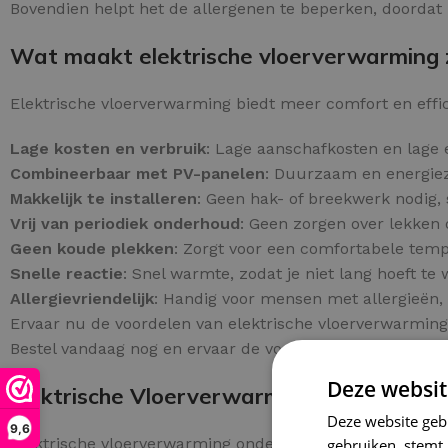
Bovendien helpt het de allergenen te beperken, doordat 
Wat maakt elektrische vloerverwarming z
Elektrische vloerverwarming biedt meer comfort en effici
Lage kosten en verbruik
: Lage aanschafkosten en lage 
Combineerbaar met PV-panelen
: Duurzaam en energiezu
Makkelijk te installeren
: Geen hak- of breekwerk nodig, 
Vrij van periodiek onderhoud
: Geen zorgen over lekken 
Geen koude plekken
: Zorgt voor een comfortabele tem
Snelle reactie
: Snel warmte, zodat je niet lang hoeft te
Allergievriendelijk
: Handig voor mensen met allergieën, 
Ervaar nu de voordelen van elektrische vloerverwarming 
Bestel vandaag nog en ervaar de voordelen in uw woning
Deze websit
Elektrische Vloerverwarming Onder Tege
Deze website geb
9,6
Elektrische vloerverwarming onder tegels biedt een wa
gebruiken, stemt