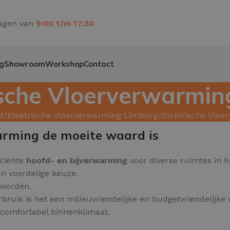
agen van
9:00 t/m 17:30
g
Showroom
Workshop
Contact
ische Vloerverwarmin
d
Elektrische Vloerverwarming Limburg
Elektrische Vloe
arming de moeite waard is
ficiënte
hoofd- en bijverwarming
voor diverse ruimtes in h
en voordelige keuze.
 worden.
bruik is het een milieuvriendelijke én budgetvriendelijke 
n comfortabel binnenklimaat.