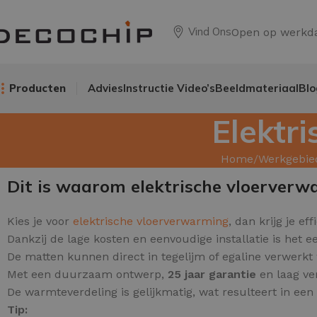
Vind Ons
Open op werkd
Producten
Advies
Instructie Video’s
Beeldmateriaal
Blo
Elektr
Home
Werkgebie
Dit is waarom elektrische vloerverw
Kies je voor
elektrische vloerverwarming
, dan krijg je ef
Dankzij de lage kosten en eenvoudige installatie is het e
De matten kunnen direct in tegelijm of egaline verwerkt
Met een duurzaam ontwerp,
25 jaar garantie
en laag ver
De warmteverdeling is gelijkmatig, wat resulteert in ee
Tip: